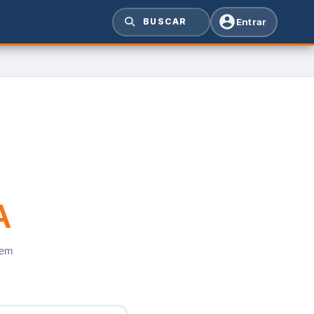
Entrar
BUSCAR
A
 em