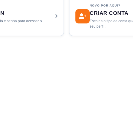
NOVO POR AQUI?
IN
CRIAR CONTA
io e senha para acessar o
Escolha o tipo de conta q
seu perfil.
CIDADÃO
seu bairro, cidade ou região. Suas pautas passam por uma rápida moderação
o em até 24h
Qualquer cidadão pode participar
CULTURAL
tistas e organizadores de eventos. Publique agenda cultural, shows e exposiç
omática.
tica após aprovação
Conta analisada pela equipe
Ideal para eventos e agenda cultu