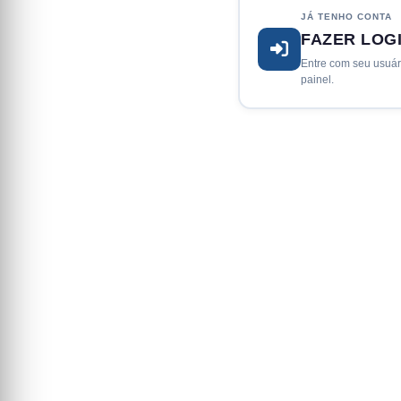
JÁ TENHO CONTA
FAZER LOG
Entre com seu usuár
painel.
REPÓRTER 
Envie notícias do 
antes de publicar.
Gratuito
Moderaçã
PRODUTOR 
Para coletivos, ar
com aprovação aut
Publicação automá