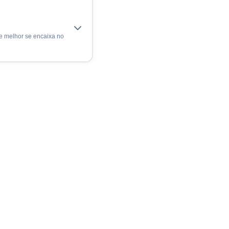
ue melhor se encaixa no
ões
ral