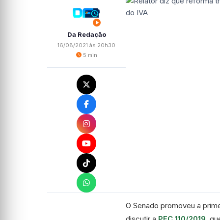
Da Redação
16/08/2021 às 20h30
5 min
O Senado promoveu a prime
discutir a
PEC 110/2019
, qu