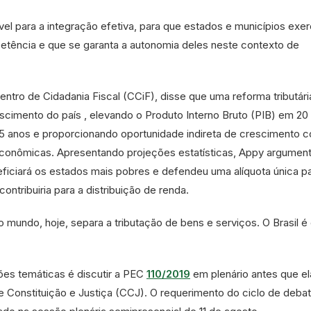
vel para a integração efetiva, para que estados e municípios ex
tência e que se garanta a autonomia deles neste contexto de
entro de Cidadania Fiscal (CCiF), disse que uma reforma tributári
escimento do país , elevando o Produto Interno Bruto (PIB) em 20
15 anos e proporcionando oportunidade indireta de crescimento 
econômicas. Apresentando projeções estatísticas, Appy argumen
eficiará os estados mais pobres e defendeu uma alíquota única p
ontribuiria para a distribuição de renda.
mundo, hoje, separa a tributação de bens e serviços. O Brasil é
ões temáticas é discutir a PEC
110/2019
em plenário antes que el
Constituição e Justiça (CCJ). O requerimento do ciclo de deba