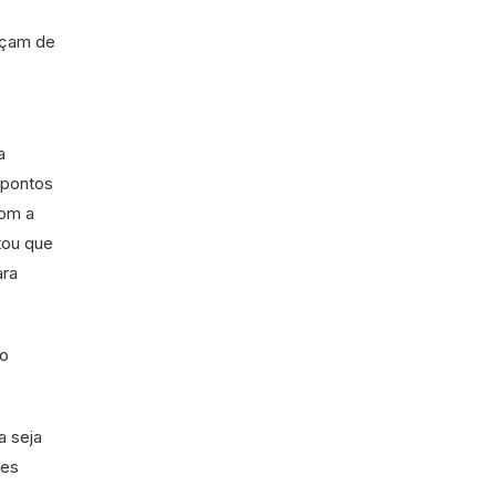
erçam de
a
 pontos
com a
tou que
ara
 o
a seja
tes