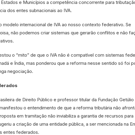
ião, Estados e Municípios a competência concorrente para tributaçã
cia dos entes subnacionais ao IVA.
 modelo internacional de IVA ao nosso contexto federativo. Se
isa, não podemos criar sistemas que gerarão conflitos e não f
ativos.
tou o “mito” de que o IVA não é compatível com sistemas feder
adá e Índia, mas ponderou que a reforma nesse sentido só foi p
nga negociação.
derados
sileira de Direito Público e professor titular da Fundação Getúlio
 manifestou o entendimento de que a reforma tributária não afront
roposta em tramitação não inviabiliza a garantia de recursos para
sugeriu a criação de uma entidade pública, a ser mencionada na 
os entes federados.