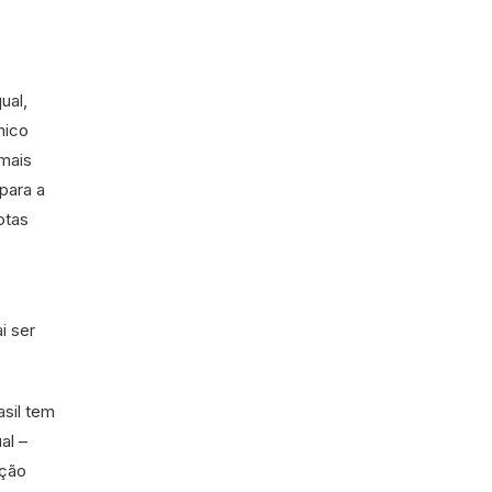
ual,
mico
 mais
para a
otas
i ser
asil tem
al –
ação