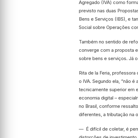
Agregado (IVA) como forma 
previsto nas duas Propost
Bens e Serviços (IBS), e ta
Social sobre Operações co
Também no sentido de refor
converge com a proposta em
sobre bens e serviços. Já 
Rita de la Feria, professor
o IVA. Segundo ela, “não é
tecnicamente superior em ef
economia digital – especia
no Brasil, conforme ressalto
diferentes, a tributação na 
— É difícil de coletar, é p
distorções de investimento 