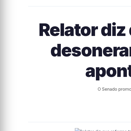
Relator diz
desonerar
apon
O Senado promov