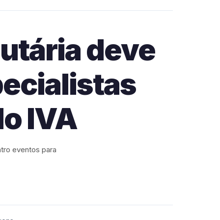
butária deve
ecialistas
o IVA
tro eventos para