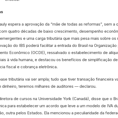
as
auly espera a aprovação da “mãe de todas as reformas”, sem a q
re com quatro décadas de baixo crescimento, desempenho econô
s emergentes e uma carga tributária que mais pesa mais sobre os
ovação do IBS poderá facilitar a entrada do Brasil na Organização 
nto Econômico (OCDE), ressalvado o estabelecimento de alíqu
iais à vida humana, e destacou os benefícios de simplificação de
ia fiscal e cobrança eletrônica.
 tributária vai ser ampla; tudo que tiver transação financeira va
 dinheiro, teremos milhares de auditores — declarou.
iretora de cursos na Universidade York (Canadá), disse que o Br
única para estabelecer um acordo que leve a um modelo de IVA du
ão, outra pelos Estados. Ela mencionou a peculiaridade da feder