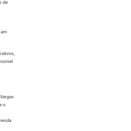
o de
açam
ativos,
ossível
 Vargas
a o
Emenda