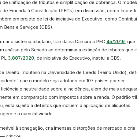
de unificação de tributos e simplificação de cobrança. O model
as de Emenda à Constituição (PECs) em discussão, como Impost
mbém em projeto de lei de iniciativa do Executivo, como Contribu
m Bens e Serviços (CBS).
mar o sistema tributário, tramita na Câmara a PEC
45/2019
, que
 análise pelo Senado ao determinar a extinção de tributos que 
o PL
3.887/2020
, de iniciativa do Executivo, institui a CBS.
a de Direito Tributário na Universidade de Leeds (Reino Unido), de
 acidente” que o modelo seja adotado em 107 países por ser
iciência e neutralidade sobre a incidência, além de mais adequa
lmente em comparação com impostos sobre a renda. O padrão tri
u, está sujeito a defeitos que incluem a aplicação de alíquotas
origem e a cumulatividade.
ermeável à sonegação, cria imensas distorções de mercado e cria
— criticou.