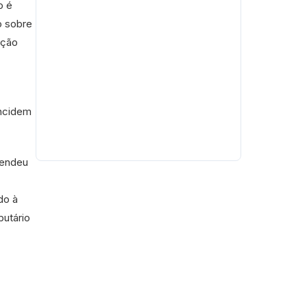
o é
o sobre
ição
incidem
fendeu
do à
butário