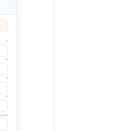
*
*
*
*
ional