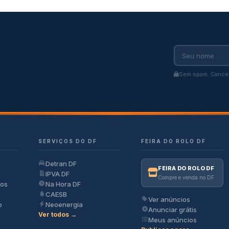
Sem spam. Cancel
SERVIÇOS DO DF
FEIRA DO ROLO DF
Detran DF
FEIRA DO ROLO DF
IPVA DF
Compre e venda no DF
ios
Na Hora DF
CAESB
Ver anúncios
o
Neoenergia
Anunciar grátis
Ver todos →
Meus anúncios