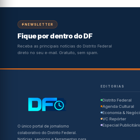
NEWSLETTER
Fique por dentro do DF
Receba as principais notícias do Distrito Federal
direto no seu e-mail. Gratuito, sem spam.
EDITORIAS
Distrito Federal
Agenda Cultural
Economia & Negóc
VC Repórter
Especial Publicitári
O único portal de jornalismo
colaborativo do Distrito Federal.
Notícias, serviços e ferramentas para