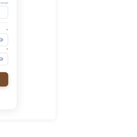
ional
*
*