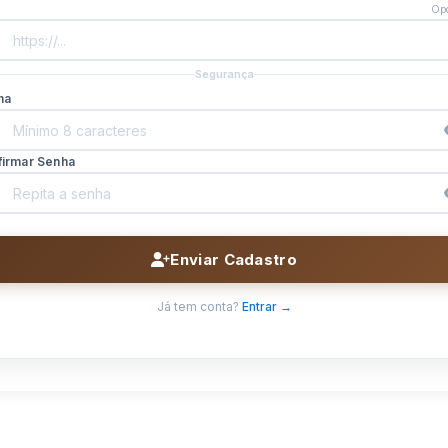
Opc
Segurança
ha
firmar Senha
Enviar Cadastro
Já tem conta?
Entrar →