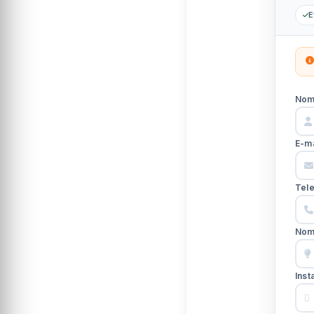
E
Nom
E-ma
Tel
Nom
Ins