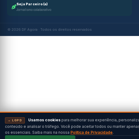
Seja Parceiro(a)
Jornalismo colaborativo
© 2026 DF Agora · Todos os direitos reservados
Usamos cookies
para melhorar sua experiência, personaliz
→ LGPD
conteúdo e analisar o tráfego. Você pode aceitar todos ou manter apena
os essenciais. Saiba mais na nossa
Política de Privacidade
.