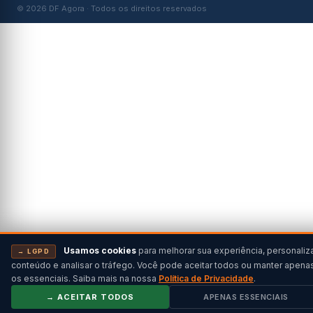
© 2026 DF Agora · Todos os direitos reservados
Usamos cookies
para melhorar sua experiência, personaliz
→ LGPD
conteúdo e analisar o tráfego. Você pode aceitar todos ou manter apena
os essenciais. Saiba mais na nossa
Política de Privacidade
.
→ ACEITAR TODOS
APENAS ESSENCIAIS