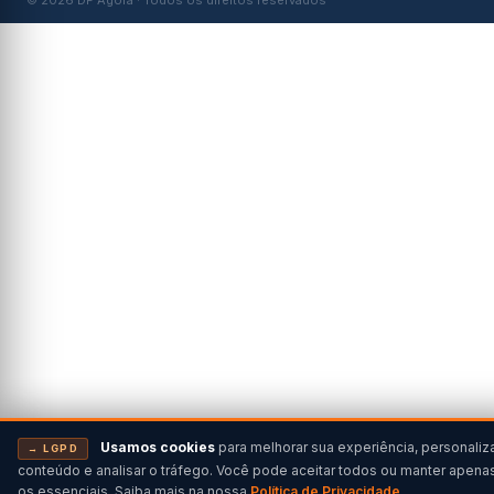
© 2026 DF Agora · Todos os direitos reservados
Usamos cookies
para melhorar sua experiência, personaliz
→ LGPD
conteúdo e analisar o tráfego. Você pode aceitar todos ou manter apena
os essenciais. Saiba mais na nossa
Política de Privacidade
.