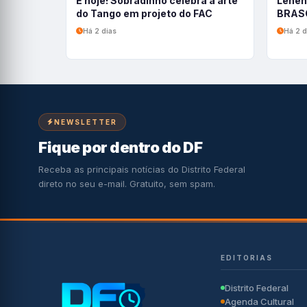
É hoje! Sobradinho celebra a arte
Leneh
do Tango em projeto do FAC
BRASC
Há 2 dias
Há 2 d
NEWSLETTER
Fique por dentro do DF
Receba as principais notícias do Distrito Federal
direto no seu e-mail. Gratuito, sem spam.
EDITORIAS
Distrito Federal
Agenda Cultural