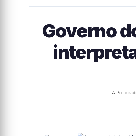
Governo do
interpret
A Procurado