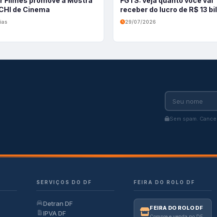
r Filmes promove a Mostra
FGTS: veja quanto você vai
HI de Cinema
receber do lucro de R$ 13 b
ias
29/07/2026
Sem spam. Cancel
SERVIÇOS DO DF
FEIRA DO ROLO DF
Detran DF
FEIRA DO ROLO DF
IPVA DF
Compre e venda no DF