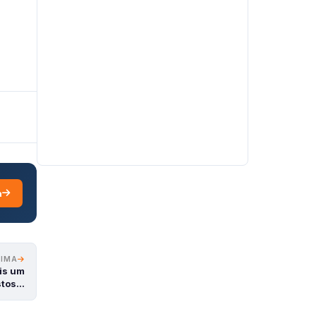
a
XIMA
is um
stos…