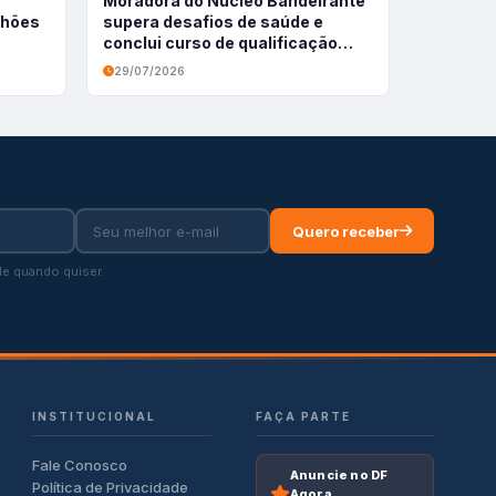
Moradora do Núcleo Bandeirante
ilhões
supera desafios de saúde e
conclui curso de qualificação
profissional
29/07/2026
Quero receber
e quando quiser.
INSTITUCIONAL
FAÇA PARTE
Fale Conosco
Anuncie no DF
Política de Privacidade
Agora