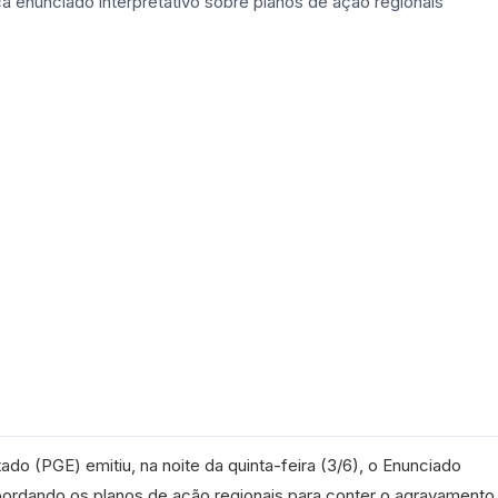
ado (PGE) emitiu, na noite da quinta-feira (3/6), o Enunciado
abordando os planos de ação regionais para conter o agravamento