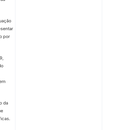
tuação
esentar
o por
9,
do
sem
o da
ue
icas.