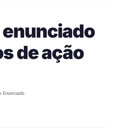
a enunciado
os de ação
 o Enunciado