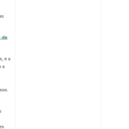
as
o de
s, e a
e a
sse.
s
ões