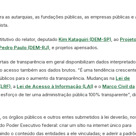
a as autarquias, as fundações públicas, as empresas públicas e 
sta.
itutivo
do relator, deputado
Kim Kataguiri (DEM-SP)
, ao
Projet
Pedro Paulo (DEM-RJ)
, e projetos
apensados
.
rtais de transparência em geral disponibilizam dados interpretado
ir o acesso também aos dados brutos. “É uma tendência crescent
públicos para o aumento da transparência. Mudanças na
Lei de
(LRF)
, a
Lei de Acesso à Informação (LAI)
e o
Marco Civil da
esforço de ter uma administração pública 100% transparente”, di
 os órgãos públicos e outros entes submetidos à lei deverão, no
 Poder Executivo federal: criar um sítio na internet único para
luindo o conteúdo das entidades a ele vinculadas; e aderir a padr