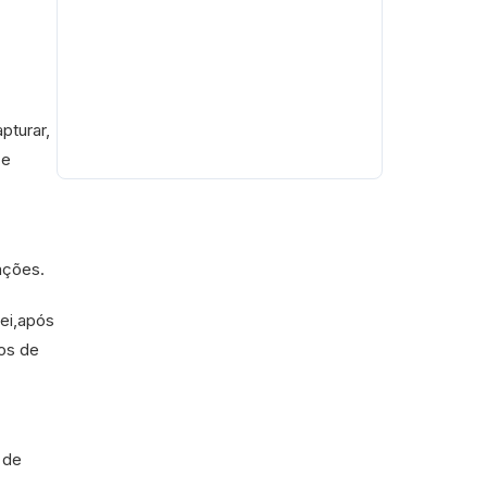
pturar,
 e
ações.
lei,após
os de
 de