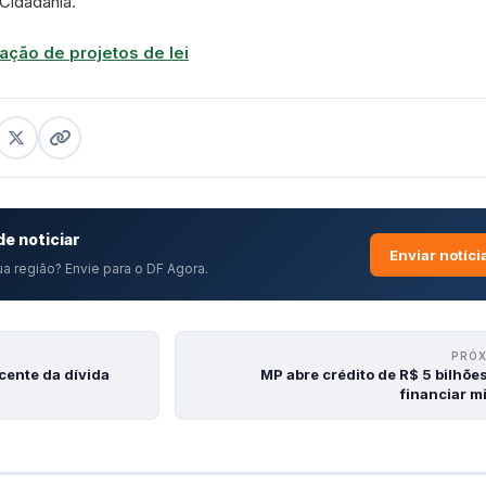
 Cidadania.
ação de projetos de lei
e noticiar
Enviar notíci
a região? Envie para o DF Agora.
PRÓ
cente da dívida
MP abre crédito de R$ 5 bilhõe
financiar m