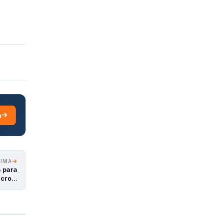
a
XIMA
s para
icro…