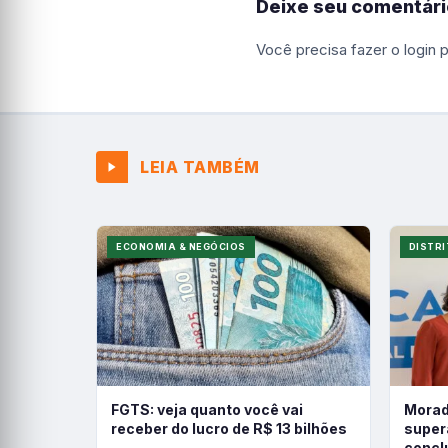
Deixe seu comentári
Você precisa fazer o
login
p
LEIA TAMBÉM
ECONOMIA & NEGÓCIOS
DISTRI
FGTS: veja quanto você vai
Morad
receber do lucro de R$ 13 bilhões
super
conclu