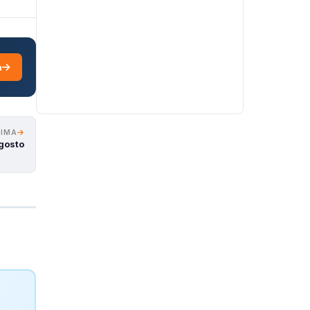
a
XIMA
gosto