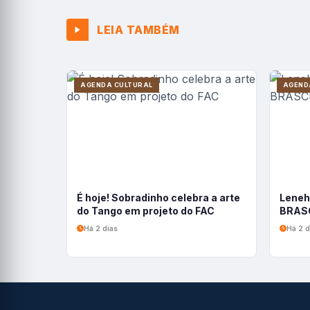
LEIA TAMBÉM
AGENDA CULTURAL
AGEND
É hoje! Sobradinho celebra a arte
Leneh
do Tango em projeto do FAC
BRASC
Há 2 dias
Há 2 d