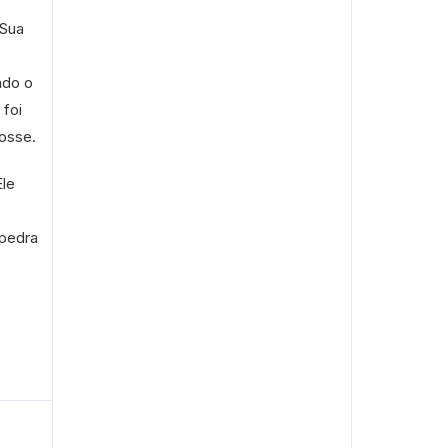
 Sua
ndo o
 foi
posse.
Ele
 pedra