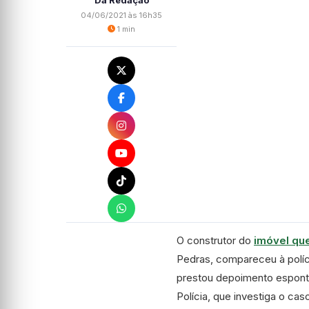
Da Redação
04/06/2021 às 16h35
1 min
O construtor do
imóvel qu
Pedras, compareceu à políc
prestou depoimento espontâ
Polícia, que investiga o cas