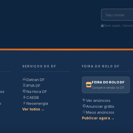
Sem spam. Cancel
SERVIÇOS DO DF
FEIRA DO ROLO DF
Detran DF
FEIRA DO ROLO DF
IPVA DF
Compre e venda no DF
ios
Na Hora DF
CAESB
Ver anúncios
o
Neoenergia
Anunciar grátis
Ver todos →
Meus anúncios
Publicar agora →