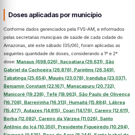
Doses aplicadas por município
Conforme dados gerenciados pela FVS-AM, e informados
pelas secretarias municipais de saúde de cada cidade do
Amazonas, até este sábado (05/06), foram aplicadas as
seguintes quantidade de doses, considerando a 1ª e 2ª
dose:
Manaus (698.026), Itacoatiara (29.631), São
Gabriel da Cachoeira (26.876), Parintins (26.349),
Tabatinga (25.654), Maués (23.078), Iranduba (23.037),
Benjamin Constant (22.167), Manacapuru (20.732),
Manicoré (19.238), Tefé (18.963), São Paulo de Olivença
(16.708), Barreirinha (16.313), Humaitá (15.884), Lábrea
(15.477), Autazes (14.815), Coari (14.176), Careiro (12.611),
Borba (12.082), Careiro da Várzea (11.026), Santo
Antônio do Içá (10.350), Presidente Figueiredo (10.294),
Eirunepé (9.535), Boca do Acre (8.244), Santa Isabel do