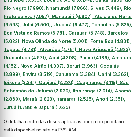
Rio Negro (7.990), Nhamundá (7.866), Silves (7.448), Rio
Preto da Eva (7.057), Manaquiri (6.607), Atalaia do Norte
(6.593), Jutaí (6.500), Urucará (6.477), Tonantins (5.825),
Boa Vista do Ramos (5.781), Carauari (5.748), Barcelos
(5.022), Nova Olinda do Norte (5.001), Fonte Boa (4.801),
Tapauá (4.781), Alvarães (4.761), Novo Aripuanã (4.623),
Urucurituba (4.571), Apuí (4.308), Pauini (4.189), Amaturá
(4.152), Novo Airão (4.007), Beruri (3.963), Codajás
(3.899), Envira (3.519), Canutama (3.384), Uarini (3.362),
Ipixuna (3.341), Guajará (3.280), Caapiranga (3.115), São
Sebastião do Uatumã (2.939), Itapiranga (2.914), Anamã
(2.869), Maraã (2.823), Itamarati (2.525), Anori (2.351),
Juruá (1.788) e Japurá (1.625
).
O detalhamento das doses aplicadas por grupo prioritário
está disponível no site da FVS-AM.