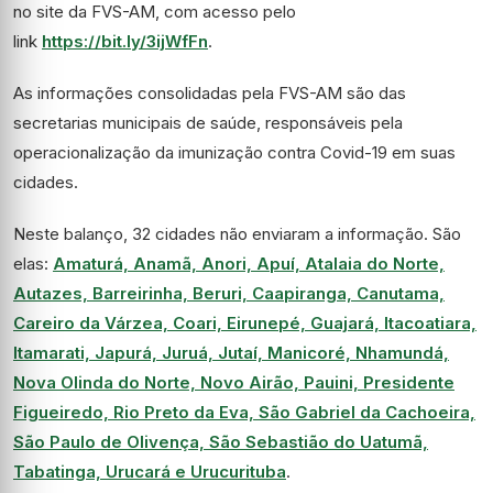
no site da FVS-AM, com acesso pelo
link
https://bit.ly/3ijWfFn
.
As informações consolidadas pela FVS-AM são das
secretarias municipais de saúde, responsáveis pela
operacionalização da imunização contra Covid-19 em suas
cidades.
Neste balanço, 32 cidades não enviaram a informação. São
elas:
Amaturá, Anamã, Anori, Apuí, Atalaia do Norte,
Autazes, Barreirinha, Beruri, Caapiranga, Canutama,
Careiro da Várzea, Coari, Eirunepé, Guajará, Itacoatiara,
Itamarati, Japurá, Juruá, Jutaí, Manicoré, Nhamundá,
Nova Olinda do Norte, Novo Airão, Pauini, Presidente
Figueiredo, Rio Preto da Eva, São Gabriel da Cachoeira,
São Paulo de Olivença, São Sebastião do Uatumã,
Tabatinga, Urucará e Urucurituba
.