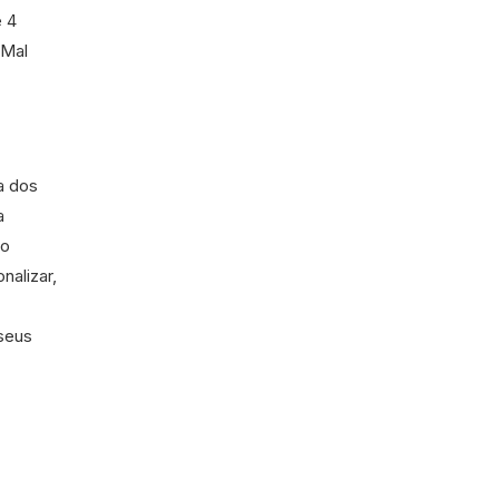
e 4
 Mal
a dos
a
do
nalizar,
 seus