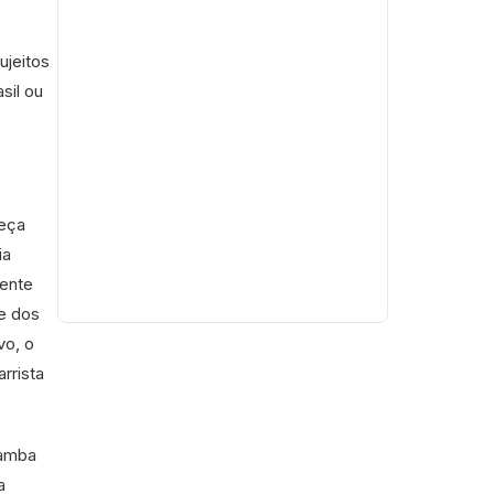
ujeitos
sil ou
beça
ia
cente
e dos
vo, o
rrista
samba
a