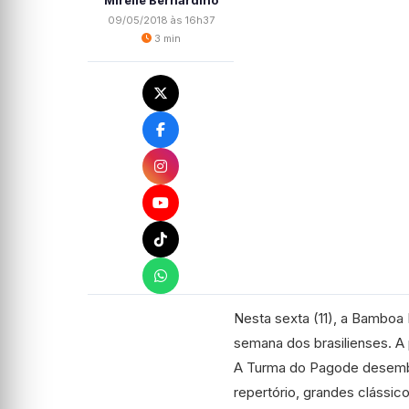
Mirelle Bernardino
09/05/2018 às 16h37
3 min
Nesta sexta (11), a Bamboa Br
semana dos brasilienses. A
A Turma do Pagode desemba
repertório, grandes clássi