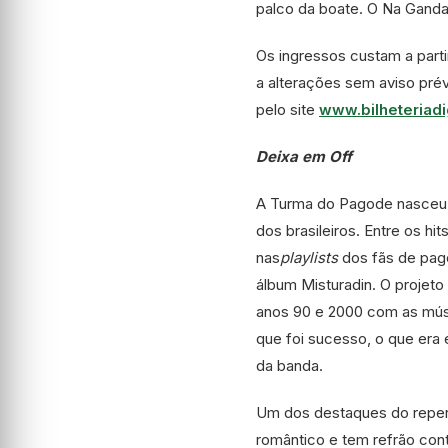
palco da boate. O Na Ganda
Os ingressos custam a parti
a alterações sem aviso prév
pelo site
www.bilheteriadi
Deixa em Off
A Turma do Pagode nasceu 
dos brasileiros. Entre os hit
nas
playlists
dos fãs de pago
álbum Misturadin. O proje
anos 90 e 2000 com as músi
que foi sucesso, o que era 
da banda.
Um dos destaques do repert
romântico e tem refrão cont