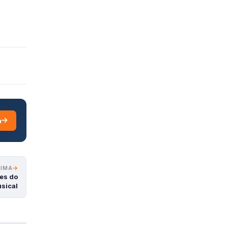
a
XIMA
es do
sical