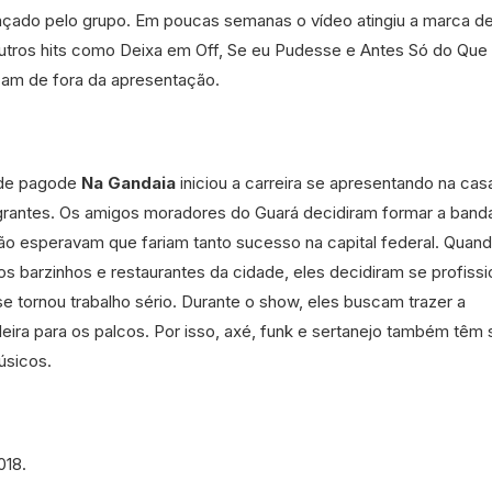
ançado pelo grupo. Em poucas semanas o vídeo atingiu a marca d
Outros hits como Deixa em Off, Se eu Pudesse e Antes Só do Que
am de fora da apresentação.
 de pagode
Na Gandaia
iniciou a carreira se apresentando na cas
tegrantes. Os amigos moradores do Guará decidiram formar a band
ão esperavam que fariam tanto sucesso na capital federal. Quan
s barzinhos e restaurantes da cidade, eles decidiram se profissio
se tornou trabalho sério. Durante o show, eles buscam trazer a
leira para os palcos. Por isso, axé, funk e sertanejo também têm
úsicos.
018.