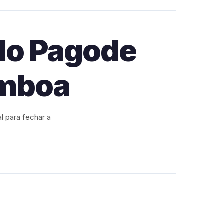
 do Pagode
amboa
al para fechar a