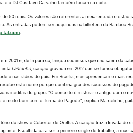
ia e o DJ Gusttavo Carvalho também tocam na noite.
r de 50 reais. Os valores são referentes à meia-entrada e estão s
io. As entradas podem ser adquiridas na bilheteria da Bamboa Bra
gital.com
.
em 2001 e, de lá para cá, lançou sucessos que não saem da ca
s está
Lancinho
, canção gravada em 2012 que se tornou obrigatór
de e nas rádios do país. Em Brasília, eles apresentam o mais re
to recebe este nome porque combina grandes sucessos do pagod
cas inéditas do grupo. “O conceito é misturar o antigo com o no
e é muito bom com o Turma do Pagode”, explica Marcelinho, guita
ório do show é Cobertor de Orelha. A canção traz a levada do 
agiante. Escolhida para ser o primeiro single de trabalho, a músic