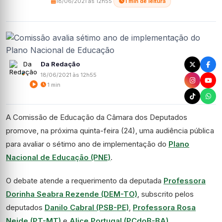
18/06/2021 às 12h55
·
1 min de leitura
Da Redação
18/06/2021 às 12h55
1 min
A Comissão de Educação da Câmara dos Deputados
promove, na próxima quinta-feira (24), uma audiência pública
para avaliar o sétimo ano de implementação do
Plano
Nacional de Educação (PNE)
.
O debate atende a requerimento da deputada
Professora
Dorinha Seabra Rezende (DEM-TO)
, subscrito pelos
deputados
Danilo Cabral (PSB-PE)
,
Professora Rosa
Neide (PT-MT)
e
Alice Portugal (PCdoB-BA)
.