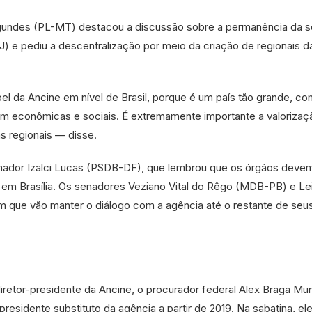
agundes (PL-MT) destacou a discussão sobre a permanência da 
J) e pediu a descentralização por meio da criação de regionais d
el da Ancine em nível de Brasil, porque é um país tão grande, c
ém econômicas e sociais. É extremamente importante a valorizaç
tas regionais — disse.
senador Izalci Lucas (PSDB-DF), que lembrou que os órgãos deve
, em Brasília. Os senadores Veziano Vital do Rêgo (MDB-PB) e Lei
m que vão manter o diálogo com a agência até o restante de seu
retor-presidente da Ancine, o procurador federal Alex Braga Mun
residente substituto da agência a partir de 2019. Na sabatina, el