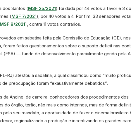
 dos Santos (
MSF 25/2021
) foi dada por 44 votos a favor e 3 co
omes (
MSF 7/2021
), por 40 votos a 4. Por fim, 33 senadores vot
MSF 8/2021
), contra 11 votos contrários.
rovados em sabatina feita pela Comissão de Educação (CE), nes
ia, foram feitos questionamentos sobre o suposto deficit nas con
ual (FSA) — fundo de desenvolvimento parcialmente gerido pela 
.
PL-RJ) atestou a sabatina, a qual classificou como “muito profícu
as de preocupação foram “exaustivamente debatidos”.
s da Ancine, de carreira, conhecedores dos procedimentos dos
s do órgão, terão, não mais como interinos, mas de forma definit
elo seu mandato, a oportunidade de fazer o cinema brasileiro b
exterior, regionalizando a produção e incentivando os grandes c