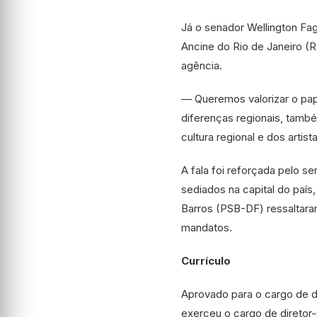
Já o senador Wellington F
Ancine do Rio de Janeiro (R
agência.
— Queremos valorizar o pap
diferenças regionais, tamb
cultura regional e dos artis
A fala foi reforçada pelo 
sediados na capital do país
Barros (PSB-DF) ressaltara
mandatos.
Currículo
Aprovado para o cargo de di
exerceu o cargo de diretor-p