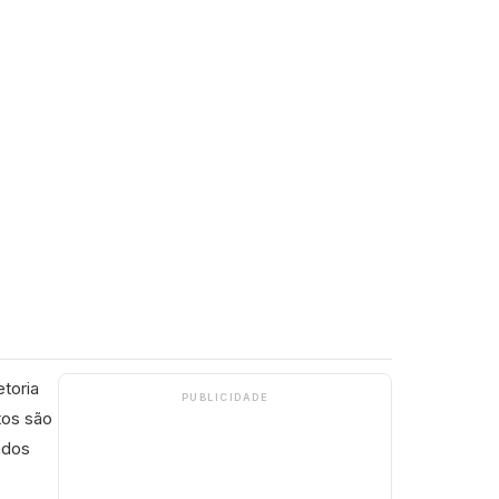
etoria
PUBLICIDADE
tos são
ados