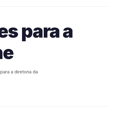
s para a
ne
ara a diretoria da