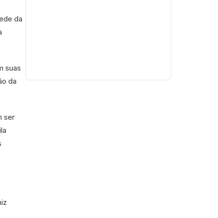
sede da
a
om suas
ão da
m ser
la
s
iz
e