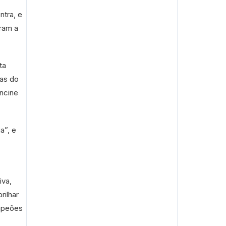
ntra, e
aram a
ta
tas do
Ancine
a”, e
iva,
rilhar
ampeões