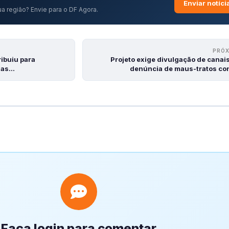
Enviar notíci
a região? Envie para o DF Agora.
PRÓ
ribuiu para
Projeto exige divulgação de canai
nas…
denúncia de maus-tratos co
Faça login para comentar