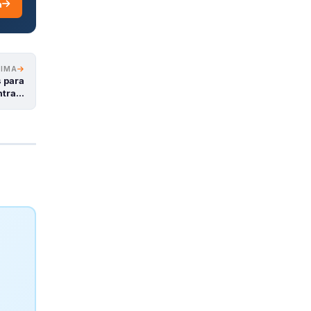
a
XIMA
s para
ntra…