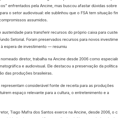
cos” enfrentados pela Ancine, mas buscou afastar dúvidas sobre
para o setor audiovisual: ele sublinhou que o FSA tem situação fi
s compromissos assumidos.
austeridade para transferir recursos do próprio caixa para custe
undo Setorial. Foram preservados recursos para novos investime
 à espera de investimento — resumiu
, nomeado diretor, trabalha na Ancine desde 2006 como especial
atográfica e audiovisual. Ele destacou a preservação da política 
ão das produções brasileiras.
 representam considerável fonte de receita para as produções
ituírem espaço relevante para a cultura, o entretenimento e a
tor, Tiago Mafra dos Santos exerce na Ancine, desde 2006, o c