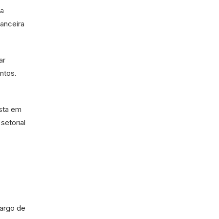
 a
nanceira
ar
ntos.
ista em
setorial
argo de