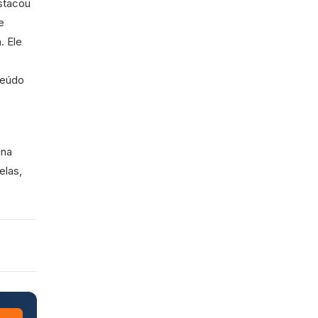
estacou
e
. Ele
teúdo
 na
elas,