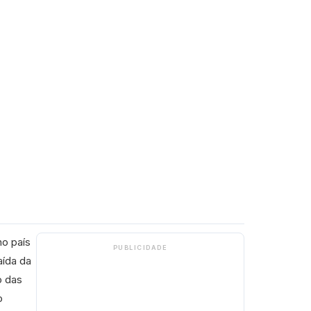
no país
PUBLICIDADE
aída da
o das
o