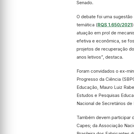
Senado.
O debate foi uma sugestão 
temática (
RQS 1.650/2021
)
atuação em prol de mecanis
efetiva e econômica, se fos
projetos de recuperação do
anos letivos”, destaca.
Foram convidados o ex-mini
Progresso da Ciência (SBPC
Educação, Mauro Luiz Rabel
Estudos e Pesquisas Educac
Nacional de Secretários d
Também devem participar d
Capes; da Associação Nacio
Brasileira dos Fabricantes 