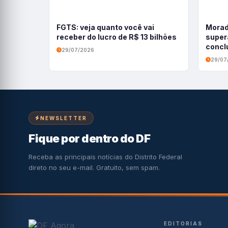
FGTS: veja quanto você vai
Morad
receber do lucro de R$ 13 bilhões
super
conclu
29/07/2026
profis
29/07
NEWSLETTER
Fique por dentro do DF
Receba as principais notícias do Distrito Federal
direto no seu e-mail. Gratuito, sem spam.
EDITORIAS