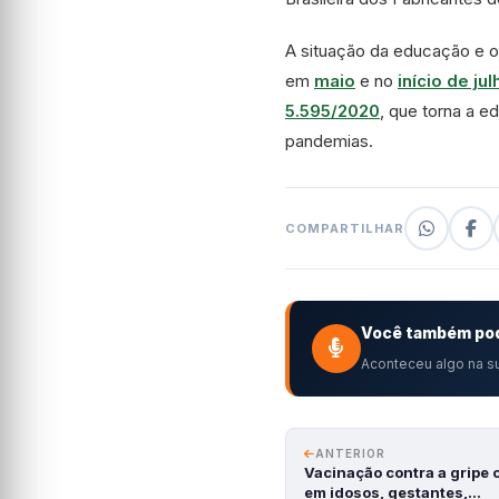
A situação da educação e o
em
maio
e no
início de jul
5.595/2020
, que torna a e
pandemias.
COMPARTILHAR
Você também pod
Aconteceu algo na su
ANTERIOR
Vacinação contra a gripe 
em idosos, gestantes,…