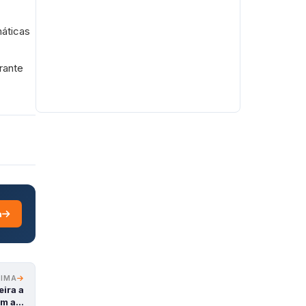
máticas
rante
a
XIMA
ira a
om a…