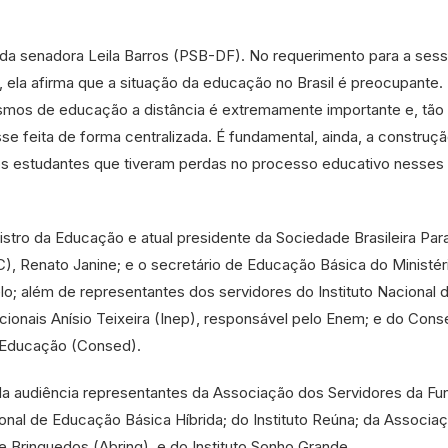
da senadora Leila Barros (PSB-DF). No requerimento para a ses
, ela afirma que a situação da educação no Brasil é preocupante.
mos de educação a distância é extremamente importante e, tão
se feita de forma centralizada. É fundamental, ainda, a construç
s estudantes que tiveram perdas no processo educativo nesses 
stro da Educação e atual presidente da Sociedade Brasileira Par
), Renato Janine; e o secretário de Educação Básica do Ministér
o; além de representantes dos servidores do Instituto Nacional 
ionais Anísio Teixeira (Inep), responsável pelo Enem; e do Cons
e Educação (Consed).
a audiência representantes da Associação dos Servidores da F
nal de Educação Básica Híbrida; do Instituto Reúna; da Associa
de Brinquedos (Abrinq), e do Instituto Sonho Grande.