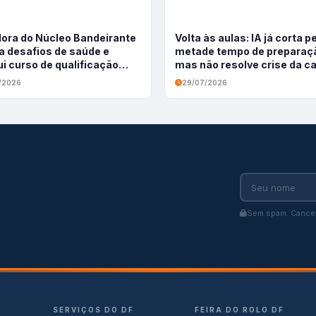
ora do Núcleo Bandeirante
Volta às aulas: IA já corta p
a desafios de saúde e
metade tempo de preparaç
i curso de qualificação
mas não resolve crise da ca
sional
docente
/2026
29/07/2026
Sem spam. Cancel
SERVIÇOS DO DF
FEIRA DO ROLO DF