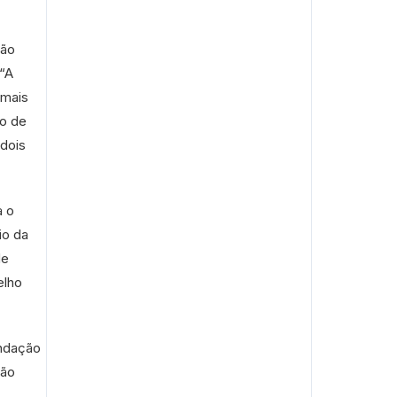
são
 “A
 mais
ão de
dois
a o
io da
de
elho
undação
ção