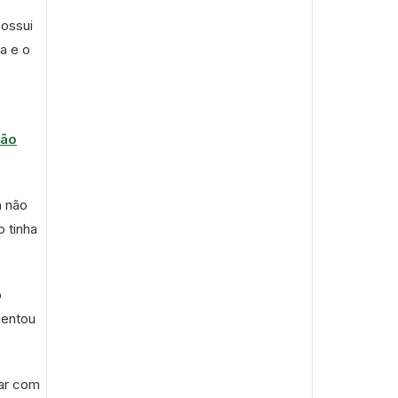
ossui
a e o
ção
a não
o tinha
o
mentou
har com