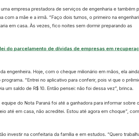
m uma empresa prestadora de serviços de engenharia e também p
ha com a mãe e a irmã. “Faço dois turnos, o primeiro na engenhari
ria em casa. Às vezes, fico noites sem dormir preparando as
lei do parcelamento de dívidas de empresas em recupera
 da engenheira. Hoje, com o cheque milionário em mãos, ela aind
 programa. “Entrei no aplicativo para conferir, pois vi que o prêmi
ia um saldo de R$ 10. Então pensei: não foi dessa vez”, brinca.
 equipe do Nota Paraná foi até a ganhadora para informar sobre 
eio até em casa, não acreditei. Estou até agora em choque”, co
ão investir na confeitaria da família e em estudos. “Quero trabal