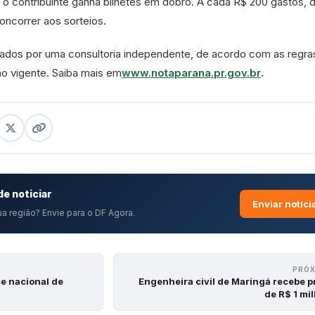
o contribuinte ganha bilhetes em dobro. A cada R$ 200 gastos, d
oncorrer aos sorteios.
tados por uma consultoria independente, de acordo com as regra
ão vigente. Saiba mais em
www.notaparana.pr.gov.br
.
e noticiar
Enviar notíci
a região? Envie para o DF Agora.
PRÓ
e nacional de
Engenheira civil de Maringá recebe 
de R$ 1 mi