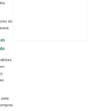
nha
dores do
araná.
sas
ado
milhões
bem
y,
 ao
o pela
 compras