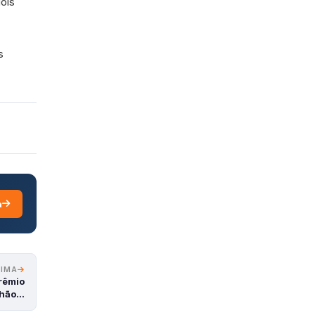
ois
s
a
XIMA
prêmio
lhão…