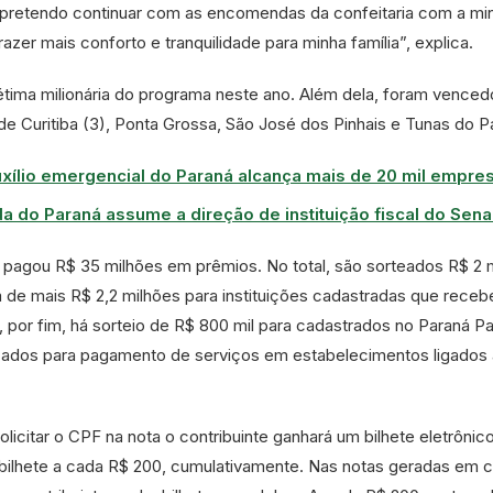
 pretendo continuar com as encomendas da confeitaria com a mi
azer mais conforto e tranquilidade para minha família”, explica.
étima milionária do programa neste ano. Além dela, foram vence
 Curitiba (3), Ponta Grossa, São José dos Pinhais e Tunas do P
uxílio emergencial do Paraná alcança mais de 20 mil empre
 do Paraná assume a direção de instituição fiscal do Sen
 pagou R$ 35 milhões em prêmios. No total, são sorteados R$ 2 
 de mais R$ 2,2 milhões para instituições cadastradas que rece
, por fim, há sorteio de R$ 800 mil para cadastrados no Paraná Pa
izados para pagamento de serviços em estabelecimentos ligados
olicitar o CPF na nota o contribuinte ganhará um bilhete eletrônic
bilhete a cada R$ 200, cumulativamente. Nas notas geradas em