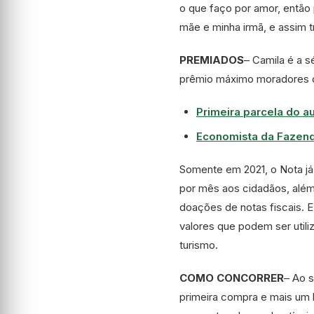
o que faço por amor, então
mãe e minha irmã, e assim tr
PREMIADOS
– Camila é a s
prêmio máximo moradores de
Primeira parcela do a
Economista da Fazenda
Somente em 2021, o Nota já
por mês aos cidadãos, além
doações de notas fiscais. E
valores que podem ser util
turismo.
COMO CONCORRER
– Ao s
primeira compra e mais um 