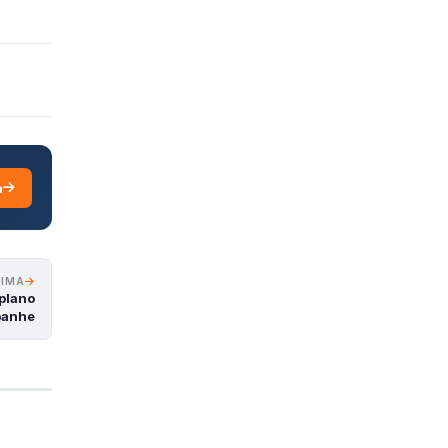
a
XIMA
plano
panhe