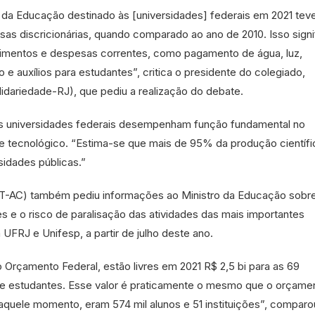
 da Educação destinado às [universidades] federais em 2021 tev
s discricionárias, quando comparado ao ano de 2010. Isso signi
timentos e despesas correntes, como pagamento de água, luz,
 e auxílios para estudantes”, critica o presidente do colegiado,
idariedade-RJ), que pediu a realização do debate.
as universidades federais desempenham função fundamental no
 e tecnológico. “Estima-se que mais de 95% da produção científi
sidades públicas.”
PT-AC) também pediu informações ao Ministro da Educação sobr
 e o risco de paralisação das atividades das mais importantes
 UFRJ e Unifesp, a partir de julho deste ano.
Orçamento Federal, estão livres em 2021 R$ 2,5 bi para as 69
 de estudantes. Esse valor é praticamente o mesmo que o orçame
naquele momento, eram 574 mil alunos e 51 instituições”, comparo