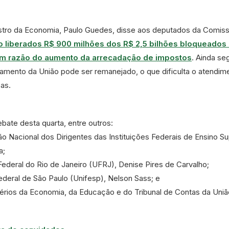
inistro da Economia, Paulo Guedes, disse aos deputados da Comis
 liberados R$ 900 milhões dos R$ 2,5 bilhões bloqueados
em razão do aumento da arrecadação de impostos
. Ainda s
mento da União pode ser remanejado, o que dificulta o atendim
as.
bate desta quarta, entre outros:
o Nacional dos Dirigentes das Instituições Federais de Ensino Su
a;
 Federal do Rio de Janeiro (UFRJ), Denise Pires de Carvalho;
Federal de São Paulo (Unifesp), Nelson Sass; e
térios da Economia, da Educação e do Tribunal de Contas da Uniã