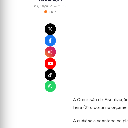
Da Redação
02/06/2021 às 11h05
2 min
A Comissão de Fiscalização
feira (2) o corte no orçame
A audiência acontece no plen