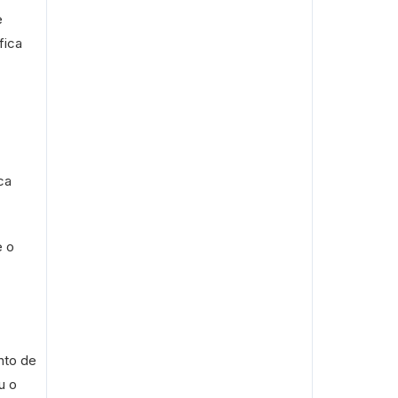
e
fica
ca
e o
nto de
u o