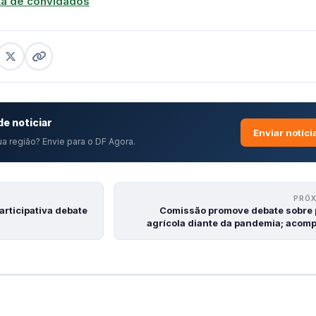
eta de convidados
e noticiar
Enviar notíci
a região? Envie para o DF Agora.
PRÓ
rticipativa debate
Comissão promove debate sobre 
agrícola diante da pandemia; acom