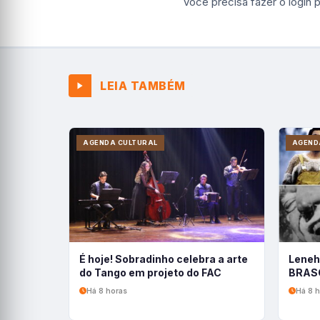
Você precisa fazer o
login
p
LEIA TAMBÉM
AGENDA CULTURAL
AGEND
É hoje! Sobradinho celebra a arte
Leneh
do Tango em projeto do FAC
BRASC
Há 8 horas
Há 8 h