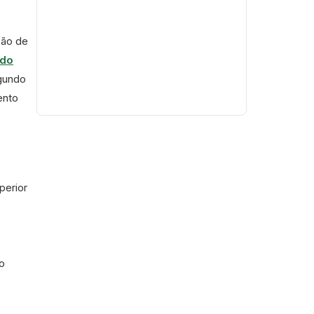
são de
 do
egundo
ento
perior
o