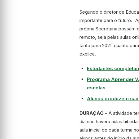
Segundo o diretor de Educaç
importante para o futuro. “A
própria Secretaria possam
remoto, seja pelas aulas on
tanto para 2021, quanto par
explica.
Estudantes completam
Programa Aprender Val
escolas
Alunos produzem camp
DURAÇÃO
– A atividade te
dia não haverá aulas híbri
aula inicial de cada turma n
alunos antes do início da av