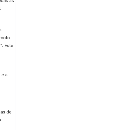
odas as
s
a
emoto
”. Este
 e a
nas de
a