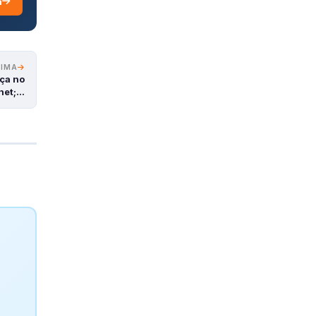
a
XIMA
ça no
rnet;…