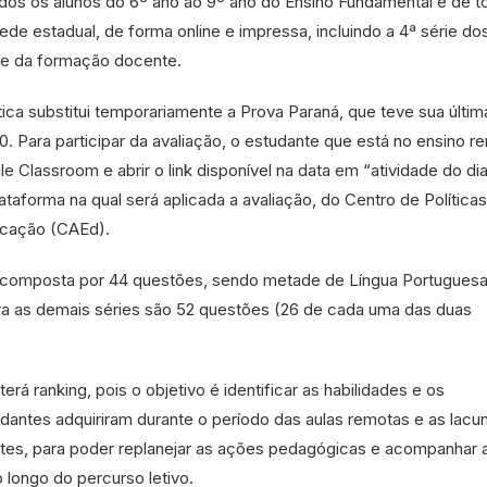
odos os alunos do 6º ano ao 9º ano do Ensino Fundamental e de t
ede estadual, de forma online e impressa, incluindo a 4ª série do
 e da formação docente.
ica substitui temporariamente a Prova Paraná, que teve sua últim
. Para participar da avaliação, o estudante que está no ensino r
e Classroom e abrir o link disponível na data em “atividade do dia
plataforma na qual será aplicada a avaliação, do Centro de Políticas
ucação (CAEd).
é composta por 44 questões, sendo metade de Língua Portuguesa
ra as demais séries são 52 questões (26 de cada uma das duas
erá ranking, pois o objetivo é identificar as habilidades e os
antes adquiriram durante o período das aulas remotas e as lacu
tes, para poder replanejar as ações pedagógicas e acompanhar 
 longo do percurso letivo.