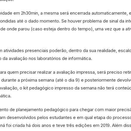
 atividade em 2h30min, a mesma será encerrada automaticamente, 
pondidas até o dado momento. Se houver problema de sinal da int
 de onde parou (caso esteja dentro do tempo), uma vez que a ati
 atividades presenciais poderão, dentro da sua realidade, escal
 da avaliação nos laboratórios de informática.
ara quem precisar realizar a avaliação impressa, será preciso retir
no durante a próxima semana (até o dia 9) e posteriormente devolv
à avaliação, o kit pedagógico impresso da semana não terá conteú
ática.
ento de planejamento pedagógico para chegar com maior precis
am desenvolvidos pelos estudantes e em qual etapa do process
á foi criada há dois anos e teve três edições em 2019. Além dis