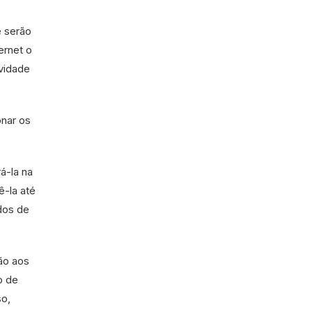
e serão
ernet o
vidade
onar os
á-la na
ê-la até
dos de
ão aos
o de
so,