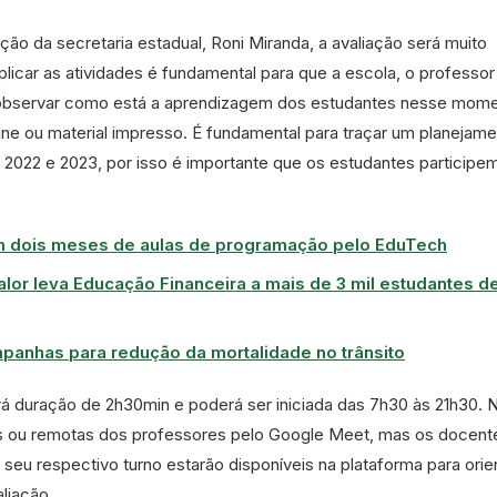
ão da secretaria estadual, Roni Miranda, a avaliação será muito
plicar as atividades é fundamental para que a escola, o professor
 observar como está a aprendizagem dos estudantes nesse mom
line ou material impresso. É fundamental para traçar um planejam
a 2022 e 2023, por isso é importante que os estudantes participem
 dois meses de aulas de programação pelo EduTech
or leva Educação Financeira a mais de 3 mil estudantes de
anhas para redução da mortalidade no trânsito
rá duração de 2h30min e poderá ser iniciada das 7h30 às 21h30. 
das ou remotas dos professores pelo Google Meet, mas os docent
o seu respectivo turno estarão disponíveis na plataforma para orie
aliação.