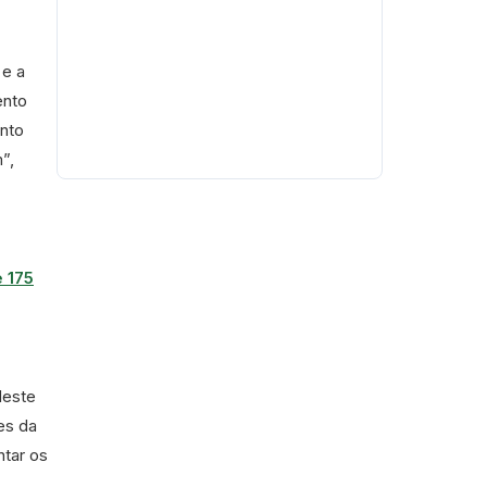
 e a
ento
ento
”,
 175
Neste
es da
ntar os