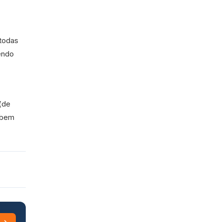
 todas
endo
(de
 bem