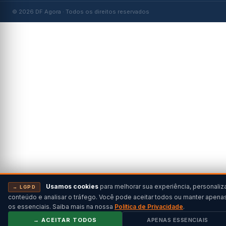
© 2026 DF Agora · Todos os direitos reservados
Usamos cookies
para melhorar sua experiência, personaliz
→ LGPD
conteúdo e analisar o tráfego. Você pode aceitar todos ou manter apena
os essenciais. Saiba mais na nossa
Política de Privacidade
.
→ ACEITAR TODOS
APENAS ESSENCIAIS