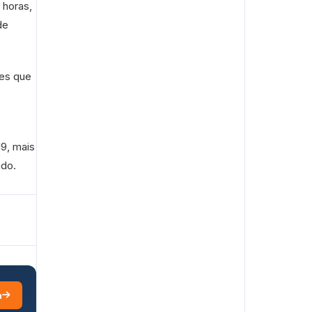
6 horas,
de
tes que
9, mais
ado.
a