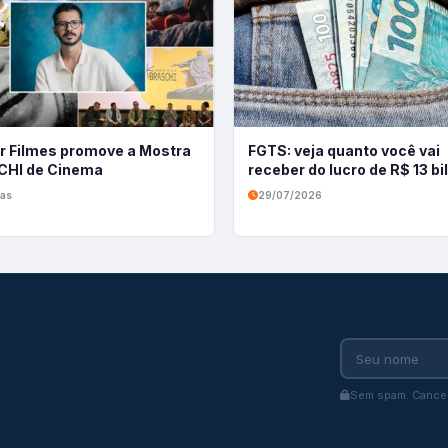
r Filmes promove a Mostra
FGTS: veja quanto você vai
HI de Cinema
receber do lucro de R$ 13 b
ias
29/07/2026
Sem spam. Cancel