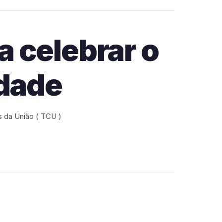
a celebrar o
idade
 da União ( TCU )