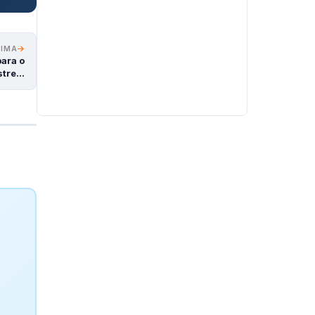
XIMA
para o
stre…