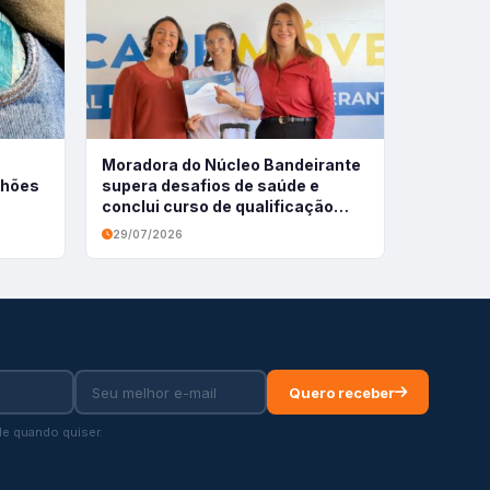
Moradora do Núcleo Bandeirante
ilhões
supera desafios de saúde e
conclui curso de qualificação
profissional
29/07/2026
Quero receber
e quando quiser.