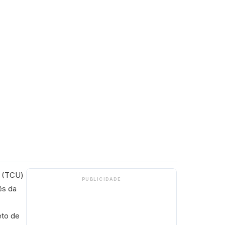
 (
TCU
)
PUBLICIDADE
ês da
eto de