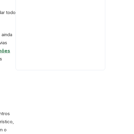
dar todo
 ainda
vias
lhões
s
ntros
ístico,
om o