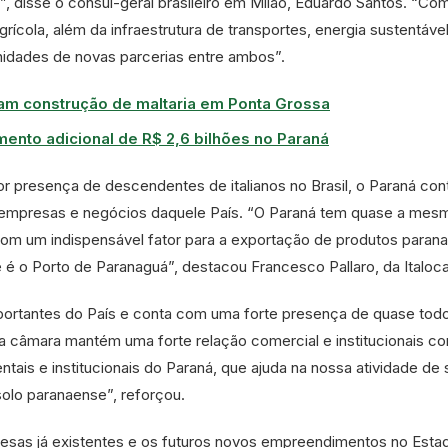
, disse o cônsul-geral brasileiro em Milão, Eduardo Santos. “Co
agrícola, além da infraestrutura de transportes, energia sustentáve
unidades de novas parcerias entre ambos”.
am construção de maltaria em Ponta Grossa
imento adicional de R$ 2,6 bilhões no Paraná
 presença de descendentes de italianos no Brasil, o Paraná co
 empresas e negócios daquele País. “O Paraná tem quase a mes
 com um indispensável fator para a exportação de produtos paran
e é o Porto de Paranaguá”, destacou Francesco Pallaro, da Italoc
ortantes do País e conta com uma forte presença de quase tod
 câmara mantém uma forte relação comercial e institucionais c
ais e institucionais do Paraná, que ajuda na nossa atividade de 
solo paranaense”, reforçou.
esas já existentes e os futuros novos empreendimentos no Esta