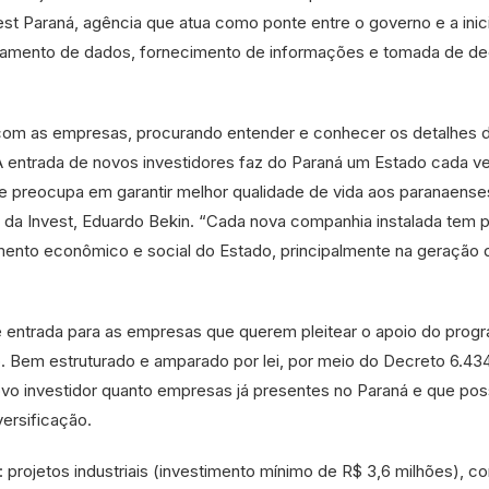
t Paraná, agência que atua como ponte entre o governo e a inici
antamento de dados, fornecimento de informações e tomada de d
 com as empresas, procurando entender e conhecer os detalhes 
“A entrada de novos investidores faz do Paraná um Estado cada v
se preocupa em garantir melhor qualidade de vida aos paranaense
e da Invest, Eduardo Bekin. “Cada nova companhia instalada tem 
ento econômico e social do Estado, principalmente na geração 
de entrada para as empresas que querem pleitear o apoio do prog
o. Bem estruturado e amparado por lei, por meio do Decreto 6.434
ovo investidor quanto empresas já presentes no Paraná e que p
ersificação.
: projetos industriais (investimento mínimo de R$ 3,6 milhões), c