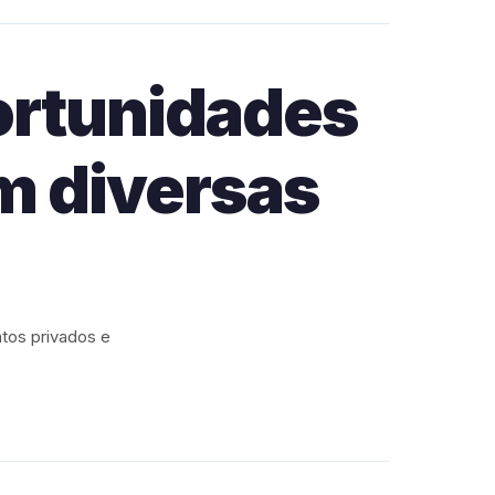
portunidades
m diversas
tos privados e