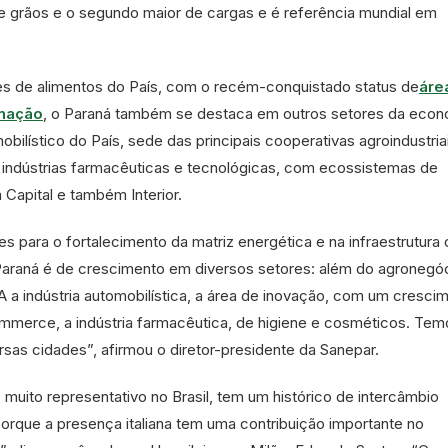
de grãos e o segundo maior de cargas e é referência mundial em
es de alimentos do País, com o recém-conquistado status de
área
inação
, o Paraná também se destaca em outros setores da econ
bilístico do País, sede das principais cooperativas agroindustria
s indústrias farmacêuticas e tecnológicas, com ecossistemas de
Capital e também Interior.
s para o fortalecimento da matriz energética e na infraestrutur
Paraná é de crescimento em diversos setores: além do agronegóc
 indústria automobilística, a área de inovação, com um cresci
mmerce, a indústria farmacêutica, de higiene e cosméticos. Tem
sas cidades”, afirmou o diretor-presidente da Sanepar.
muito representativo no Brasil, tem um histórico de intercâmbio
 porque a presença italiana tem uma contribuição importante no