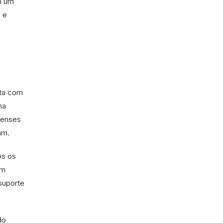
m um
l e
nta com
ma
aenses
am.
os os
om
suporte
do