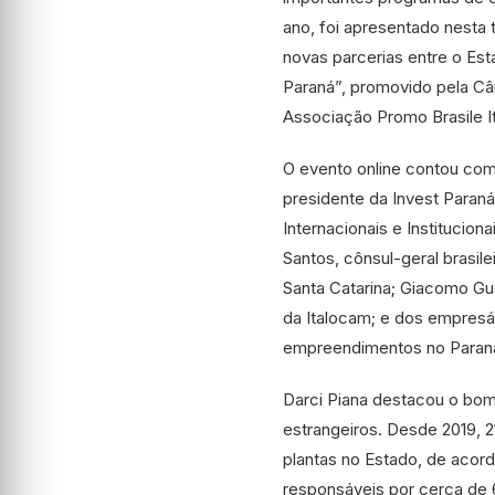
ano, foi apresentado nesta t
novas parcerias entre o Es
Paraná”, promovido pela Câm
Associação Promo Brasile It
O evento online contou com 
presidente da Invest Paran
Internacionais e Institucion
Santos, cônsul-geral brasile
Santa Catarina; Giacomo Gua
da Italocam; e dos empresár
empreendimentos no Paran
Darci Piana destacou o bom
estrangeiros. Desde 2019, 
plantas no Estado, de acor
responsáveis por cerca de 