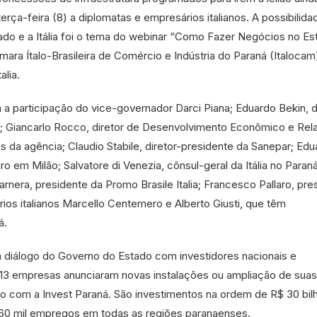
erça-feira (8) a diplomatas e empresários italianos. A possibilida
tado e a Itália foi o tema do webinar “Como Fazer Negócios no E
ara Ítalo-Brasileira de Comércio e Indústria do Paraná (Italocam
alia.
a participação do vice-governador Darci Piana; Eduardo Bekin, d
á; Giancarlo Rocco, diretor de Desenvolvimento Econômico e Rel
ais da agência; Claudio Stabile, diretor-presidente da Sanepar; Ed
iro em Milão; Salvatore di Venezia, cônsul-geral da Itália no Paran
rnera, presidente da Promo Brasile Italia; Francesco Pallaro, pre
ios italianos Marcello Centemero e Alberto Giusti, que têm
á.
 diálogo do Governo do Estado com investidores nacionais e
213 empresas anunciaram novas instalações ou ampliação de suas
do com a Invest Paraná. São investimentos na ordem de R$ 30 bil
60 mil empregos em todas as regiões paranaenses.