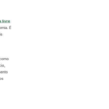
 livre
omia. É
is
a como
io,
mento
os