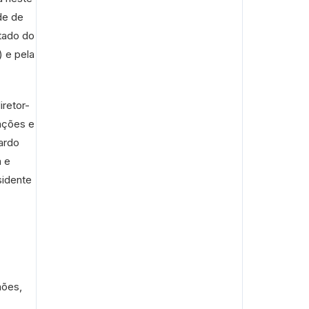
de de
stado do
) e pela
iretor-
ações e
uardo
á e
sidente
hões,