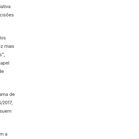
ativa
ecisões
dos
ez mais
s”,
papel
de
rama de
/2017,
ossuem
om a