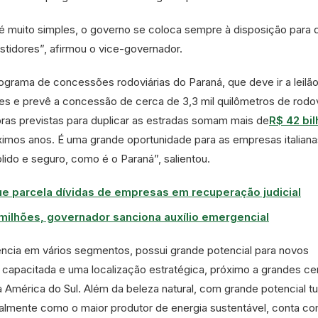
é muito simples, o governo se coloca sempre à disposição para 
stidores”, afirmou o vice-governador.
grama de concessões rodoviárias do Paraná, que deve ir a leilão
res e prevê a concessão de cerca de 3,3 mil quilômetros de rodo
bras previstas para duplicar as estradas somam mais de
R$ 42 bi
ximos anos. É uma grande oportunidade para as empresas italiana
ido e seguro, como é o Paraná”, salientou.
e parcela dívidas de empresas em recuperação judicial
milhões, governador sanciona auxílio emergencial
ência em vários segmentos, possui grande potencial para novos
 capacitada e uma localização estratégica, próximo a grandes ce
 América do Sul. Além da beleza natural, com grande potencial tur
almente como o maior produtor de energia sustentável, conta c