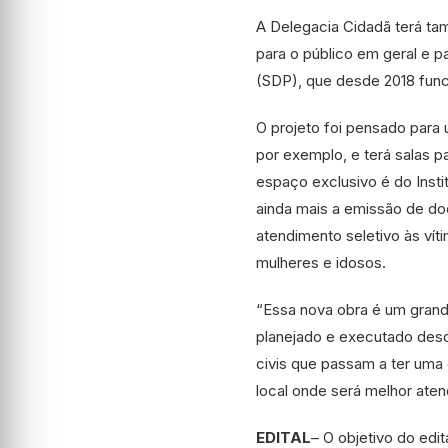
A Delegacia Cidadã terá t
para o público em geral e pa
(SDP), que desde 2018 func
O projeto foi pensado para u
por exemplo, e terá salas pa
espaço exclusivo é do Insti
ainda mais a emissão de d
atendimento seletivo às vít
mulheres e idosos.
“Essa nova obra é um grande
planejado e executado desd
civis que passam a ter uma
local onde será melhor aten
EDITAL
– O objetivo do edi