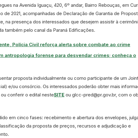
gues na Avenida Iguaçu, 420, 6º andar, Bairro Rebouças, em Curi
ulho de 2021, acompanhadas de Declaração de Garantia de Propost
e, na presença dos interessados que desejem assistir à cerimôn
ida também pelo canal da Paraná Edificações.
te, Polícia Civil reforça alerta sobre combate ao crime
am antropologia forense para desvendar crimes; conheça o
entar proposta individualmente ou como participante de um Join
al) e/ou consórcio. Os interessados poderão obter mais inform
 ou conferir o edital neste
SITE
ou glcc-pred@pr.gov.br, com o ob
vidido em cinco fases: recebimento e abertura dos envelopes, jul
classificação da proposta de preços, recursos e adjudicação e
nto.