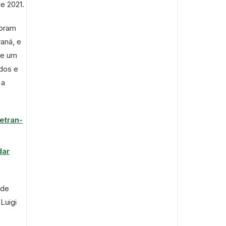
e 2021.
foram
aná, e
de um
dos e
 a
etran-
dar
 de
Luigi