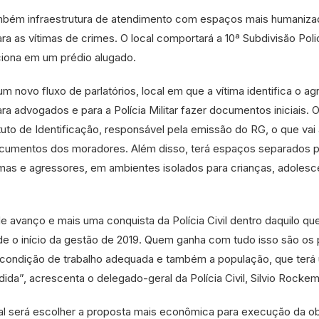
ambém infraestrutura de atendimento com espaços mais humaniz
ra as vítimas de crimes. O local comportará a 10ª Subdivisão Polic
iona em um prédio alugado.
m novo fluxo de parlatórios, local em que a vítima identifica o ag
ra advogados e para a Polícia Militar fazer documentos iniciais. 
tuto de Identificação, responsável pela emissão do RG, o que vai a
ocumentos dos moradores. Além disso, terá espaços separados p
imas e agressores, em ambientes isolados para crianças, adolesc
 avanço e mais uma conquista da Polícia Civil dentro daquilo que
e o início da gestão de 2019. Quem ganha com tudo isso são os p
 condição de trabalho adequada e também a população, que terá
dida”, acrescenta o delegado-geral da Polícia Civil, Silvio Rocke
tal será escolher a proposta mais econômica para execução da ob