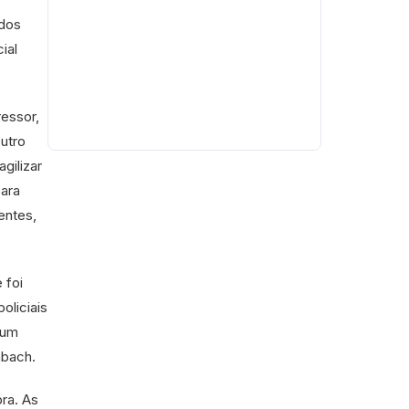
ados
ial
ressor,
Outro
gilizar
ara
entes,
 foi
oliciais
 um
mbach.
ra. As