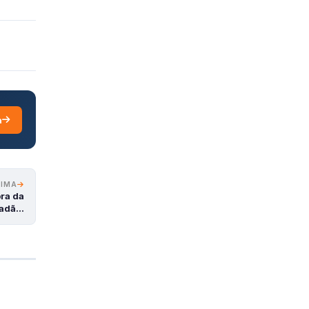
a
XIMA
bra da
dadã…