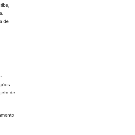
tiba,
a.
ia de
t-
ações
jeto de
gamento