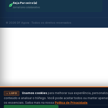
Seja Parceiro(a)
Jornalismo colaborativo
© 2026 DF Agora · Todos os direitos reservados
Usamos cookies
para melhorar sua experiência, personaliz
→ LGPD
conteúdo e analisar o tráfego. Você pode aceitar todos ou manter apena
os essenciais. Saiba mais na nossa
Política de Privacidade
.