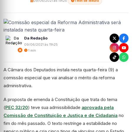
09/06/2021 às 11h25
·
1 min de leitura
Da Redação
09/06/2021 às 11h25
1 min
A Câmara dos Deputados instala nesta quarta-feira (9) a
comissão especial
que vai analisar o mérito da reforma
administrativa.
A proposta de emenda à Constituição que trata do tema
(
PEC 32/20
) teve sua
admissibilidade
aprovada pela
Comissão de Constituição e Justiça e de Cidadania
no
fim do mês passado. O texto restringe a estabilidade no
serviço público e cria cinco tipos de vínculos com o Estado.