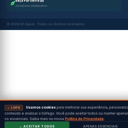
Seja Parceiro(a)
Jornalismo colaborativo
© 2026 DF Agora · Todos os direitos reservados
Usamos cookies
para melhorar sua experiência, personaliz
→ LGPD
conteúdo e analisar o tráfego. Você pode aceitar todos ou manter apena
os essenciais. Saiba mais na nossa
Política de Privacidade
.
→ ACEITAR TODOS
APENAS ESSENCIAIS