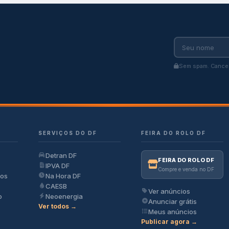
Sem spam. Cancel
SERVIÇOS DO DF
FEIRA DO ROLO DF
Detran DF
FEIRA DO ROLO DF
IPVA DF
Compre e venda no DF
ios
Na Hora DF
CAESB
Ver anúncios
o
Neoenergia
Anunciar grátis
Ver todos →
Meus anúncios
Publicar agora →