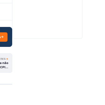
a
XIMA
a não
 CPI…