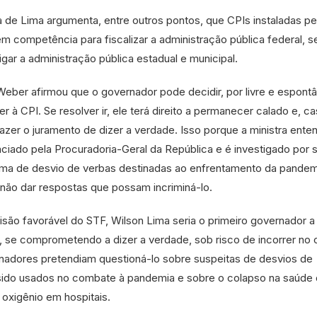
 de Lima argumenta, entre outros pontos, que CPIs instaladas pe
 competência para fiscalizar a administração pública federal, 
igar a administração pública estadual e municipal.
Weber afirmou que o governador pode decidir, por livre e espont
 à CPI. Se resolver ir, ele terá direito a permanecer calado e, c
 fazer o juramento de dizer a verdade. Isso porque a ministra ente
ciado pela Procuradoria-Geral da República e é investigado por 
a de desvio de verbas destinadas ao enfrentamento da pandem
e não dar respostas que possam incriminá-lo.
isão favorável do STF, Wilson Lima seria o primeiro governador a
 se comprometendo a dizer a verdade, sob risco de incorrer no 
nadores pretendiam questioná-lo sobre suspeitas de desvios de
sido usados no combate à pandemia e sobre o colapso na saúde
 oxigênio em hospitais.