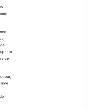
lo
sendo-
ânea
aso
ndeu
suposto
ia de
 depor,
crime
 do