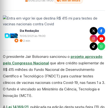
11/06/2021 às 11h30
·
2 min de leitura
Da Redação
11/06/2021 às 11h30
2 min
O presidente Jair Bolsonaro sancionou o
projeto aprovado
pelo Congresso Nacional
que abre
crédito suplementar
de
R$ 415 milhões do Fundo Nacional de Desenvolvimento
Científico e Tecnológico (FNDCT) para custear testes
clínicos de vacinas nacionais contra Covid-19, nas fases 1 a 3.
O fundo é vinculado ao Ministério da Ciência, Tecnologia e
Inovação (MCTI).
A
Lei 14.169/21
, publicada na edição desta sexta-feira (11) do