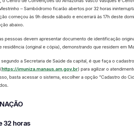
, o Centro de Convenções do Amazonas Vasco Vasques e Centr
Mestrinho – Sambódromo ficarão abertos por 32 horas ininterrupt
ação começou às 9h desde sábado e encerrará às 17h deste dom
ação abaixo.
 as pessoas devem apresentar documento de identificação origin
 residência (original e cópia), demonstrando que residem em M
, segundo a Secretaria de Saúde da capital, é que faça o cadastr
(
https://imuniza.manaus.am.gov.br
) para agilizar o atendimen
isso, basta acessar o sistema, escolher a opção “Cadastro do Ci
ados.
INAÇÃO
e 32 horas