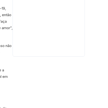
-19,
, então
faça
e amor”,
sso não
e
e a
ol em