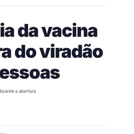
ia da vacina
ra do viradão
pessoas
urante a abertura