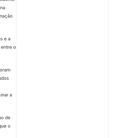
 na
inação
s e a
 entre o
foram
zados
inar a
ão de
que o