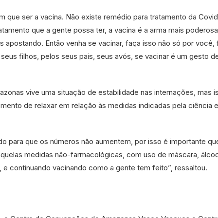
m que ser a vacina. Não existe remédio para tratamento da Covid
ratamento que a gente possa ter, a vacina é a arma mais poderosa
 apostando. Então venha se vacinar, faça isso não só por você, 
 seus filhos, pelos seus pais, seus avós, se vacinar é um gesto d
zonas vive uma situação de estabilidade nas internações, mas i
omento de relaxar em relação às medidas indicadas pela ciência 
ndo para que os números não aumentem, por isso é importante qu
aquelas medidas não-farmacológicas, com uso de máscara, álco
 e continuando vacinando como a gente tem feito”, ressaltou.