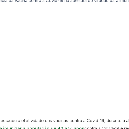
stacou a efetividade das vacinas contra a Covid-19, durante a a
a imunizar a população de 40 a 51 anos
contra a Covid-19 e re