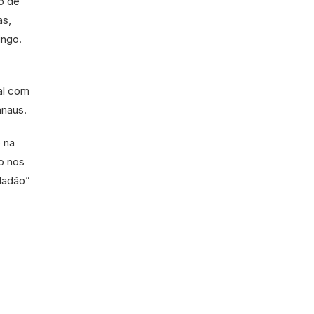
o de
as,
ingo.
al com
anaus.
o na
to nos
dadão”