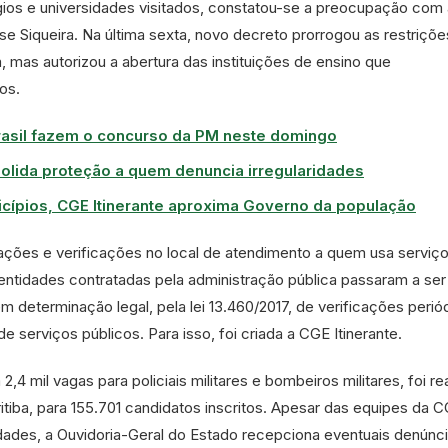
ios e universidades visitados, constatou-se a preocupação com 
se Siqueira. Na última sexta, novo decreto prorrogou as restriçõe
mas autorizou a abertura das instituições de ensino que
os.
rasil fazem o concurso da PM neste domingo
olida proteção a quem denuncia irregularidades
icípios, CGE Itinerante aproxima Governo da população
zações e verificações no local de atendimento a quem usa serviç
ntidades contratadas pela administração pública passaram a ser 
determinação legal, pela lei 13.460/2017, de verificações perió
e serviços públicos. Para isso, foi criada a CGE Itinerante.
 mil vagas para policiais militares e bombeiros militares, foi re
tiba, para 155.701 candidatos inscritos. Apesar das equipes da 
idades, a Ouvidoria-Geral do Estado recepciona eventuais denúnc