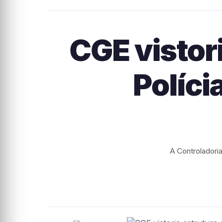
CGE vistor
Políci
A Controladoria