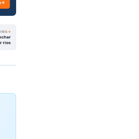
a
XIMA
echar
r rios