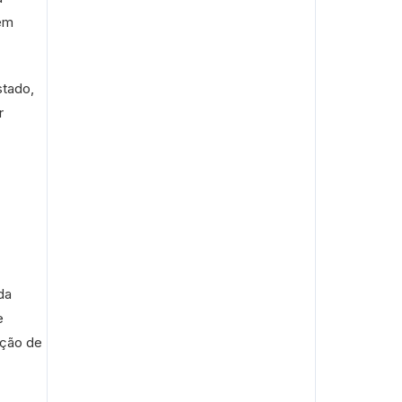
em
stado,
r
da
e
ação de