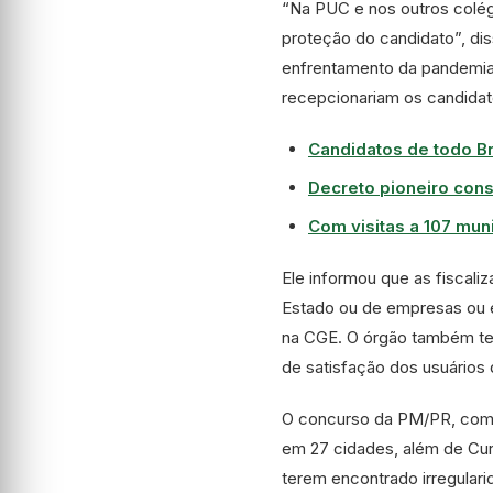
“Na PUC e nos outros colég
proteção do candidato”, dis
enfrentamento da pandemia, 
recepcionariam os candidat
Candidatos de todo B
Decreto pioneiro cons
Com visitas a 107 mun
Ele informou que as fiscali
Estado ou de empresas ou e
na CGE. O órgão também tem 
de satisfação dos usuários d
O concurso da PM/PR, com 2,4
em 27 cidades, além de Curi
terem encontrado irregular