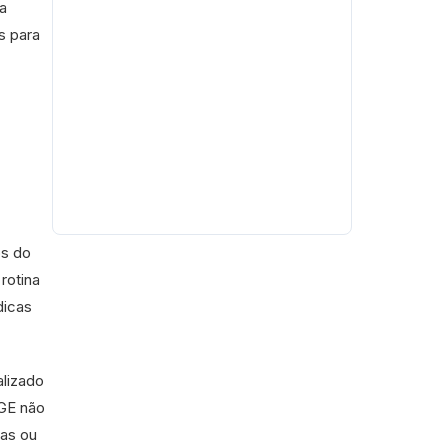
a
s para
os do
rotina
dicas
alizado
CGE não
ias ou