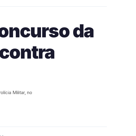
concurso da
ncontra
ícia Militar, no