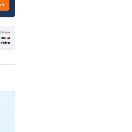
a
XIMA
 nesta
-feira