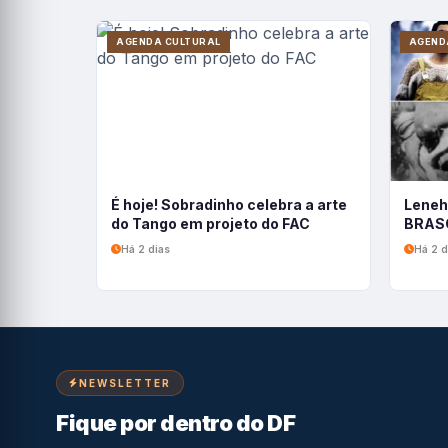
AGENDA CULTURAL
AGEND
É hoje! Sobradinho celebra a arte
Leneh
do Tango em projeto do FAC
BRASC
Há 2 dias
Há 2 d
NEWSLETTER
Fique por dentro do DF