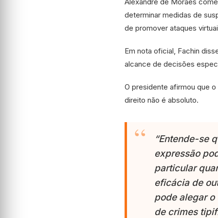
Alexandre de Moraes comet
determinar medidas de susp
de promover ataques virtuais
Em nota oficial, Fachin diss
alcance de decisões especí
O presidente afirmou que o 
direito não é absoluto.
“Entende-se q
expressão pod
particular qu
eficácia de o
pode alegar o 
de crimes tipi