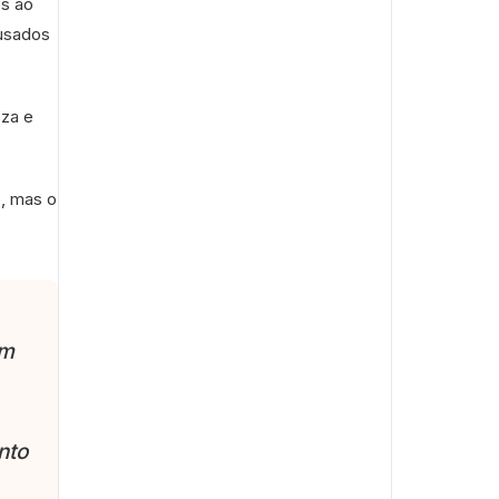
os ao
cusados
eza e
o, mas o
em
nto