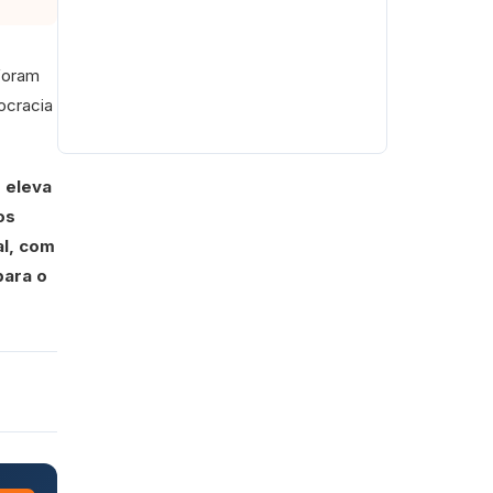
foram
ocracia
, eleva
os
al, com
para o