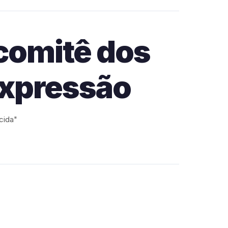
 comitê dos
expressão
cida"