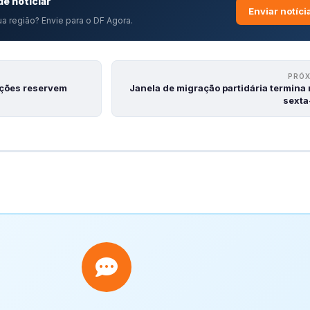
e noticiar
Enviar notíci
a região? Envie para o DF Agora.
PRÓ
ações reservem
Janela de migração partidária termina
sexta