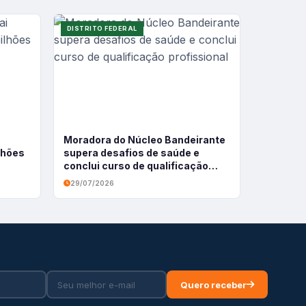
DISTRITO FEDERAL
Moradora do Núcleo Bandeirante
ilhões
supera desafios de saúde e
conclui curso de qualificação
profissional
29/07/2026
Quero receber