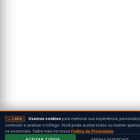
Usamos cookies
para melhorar sua experiência, personaliz
→ LGPD
conteúdo e analisar o tráfego. Você pode aceitar todos ou manter apena
os essenciais. Saiba mais na nossa
Política de Privacidade
.
→ ACEITAR TODOS
APENAS ESSENCIAIS