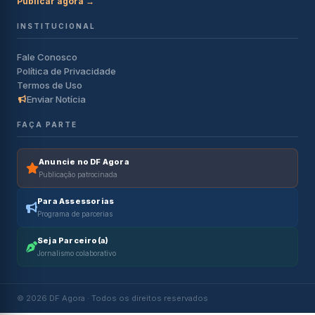
Publicar agora →
INSTITUCIONAL
Fale Conosco
Política de Privacidade
Termos de Uso
Enviar Notícia
FAÇA PARTE
Anuncie no DF Agora
Publicação patrocinada
Para Assessorias
Programa de parcerias
Seja Parceiro(a)
Jornalismo colaborativo
© 2026 DF Agora · Todos os direitos reservados