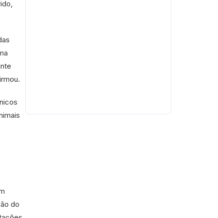
ido,
das
uma
ante
irmou.
nicos
nimais
ém
ção do
ntações