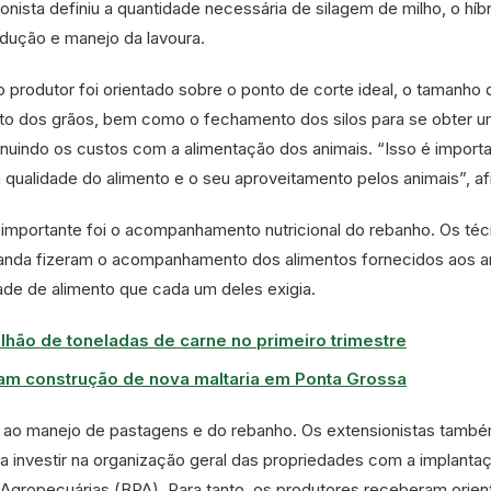
onista definiu a quantidade necessária de silagem de milho, o híbr
ndução e manejo da lavoura.
o produtor foi orientado sobre o ponto de corte ideal, o tamanho 
to dos grãos, bem como o fechamento dos silos para se obter 
inuindo os custos com a alimentação dos animais. “Isso é import
 a qualidade do alimento e o seu aproveitamento pelos animais”, af
importante foi o acompanhamento nutricional do rebanho. Os téc
landa fizeram o acompanhamento dos alimentos fornecidos aos a
dade de alimento que cada um deles exigia.
ilhão de toneladas de carne no primeiro trimestre
am construção de nova maltaria em Ponta Grossa
ito ao manejo de pastagens e do rebanho. Os extensionistas tamb
a investir na organização geral das propriedades com a implanta
Agropecuárias (BPA). Para tanto, os produtores receberam orie