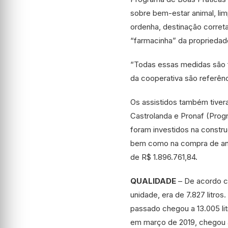
sobre bem-estar animal, li
ordenha, destinação corret
“farmacinha” da propriedad
“Todas essas medidas são fu
da cooperativa são referênc
Os assistidos também tivera
Castrolanda e Pronaf (Progr
foram investidos na constr
bem como na compra de anim
de R$ 1.896.761,84.
QUALIDADE
–
De acordo co
unidade, era de 7.827 litro
passado chegou a 13.005 lit
em março de 2019, chegou a