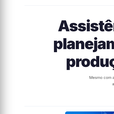
Assistê
planeja
produç
Mesmo com a 
a