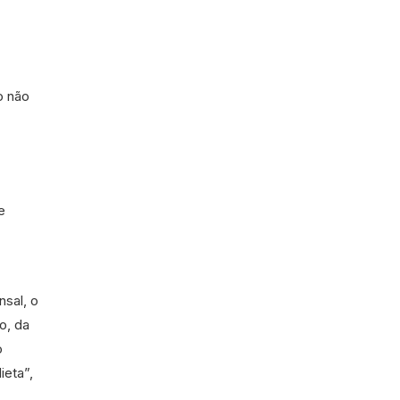
o não
e
sal, o
o, da
o
ieta”,