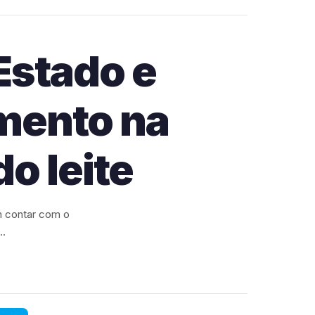
Estado e
mento na
o leite
 contar com o
..