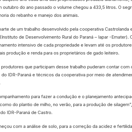
 Em outubro do ano passado o volume chegou a 433,5 litros. O segr
lhoria do rebanho e manejo dos animais.
parte de um trabalho desenvolvido pela cooperativa Castrolanda
Instituto de Desenvolvimento Rural do Paraná – Iapar -Emater). 
amento intensivo de cada propriedade e levam até os produtor
is produção e renda para os proprietários de gado leiteiro.
rodutores que participam desse trabalho puderam contar com 
 do IDR-Paraná e técnicos da cooperativa por meio de atendime
.
ompanhamento para fazer a condução e o planejamento antecipa
omo do plantio de milho, no verão, para a produção de silagem”,
, do IDR-Paraná de Castro.
eçou com a análise de solo, para a correção da acidez e fertilid