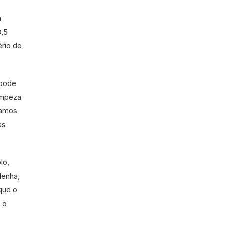
a
3,5
ério de
 pode
impeza
samos
as
lo,
denha,
que o
 o