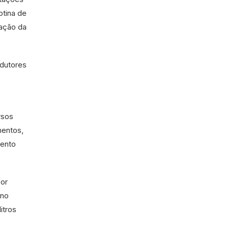
otina de
zação da
odutores
rsos
mentos,
mento
por
ano
itros