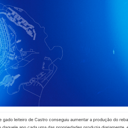
e gado leiteiro de Castro conseguiu aumentar a produção do re
 daquele ano cada uma das propriedades produzia diariamente,