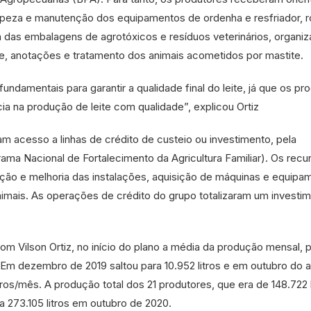
mpeza e manutenção dos equipamentos de ordenha e resfriador, r
a das embalagens de agrotóxicos e resíduos veterinários, organi
e, anotações e tratamento dos animais acometidos por mastite.
ndamentais para garantir a qualidade final do leite, já que os pr
ia na produção de leite com qualidade”, explicou Ortiz
m acesso a linhas de crédito de custeio ou investimento, pela
ama Nacional de Fortalecimento da Agricultura Familiar). Os recu
ução e melhoria das instalações, aquisição de máquinas e equipa
ais. As operações de crédito do grupo totalizaram um investi
m Vilson Ortiz, no início do plano a média da produção mensal, 
s. Em dezembro de 2019 saltou para 10.952 litros e em outubro do 
ros/mês. A produção total dos 21 produtores, que era de 148.722 l
 273.105 litros em outubro de 2020.