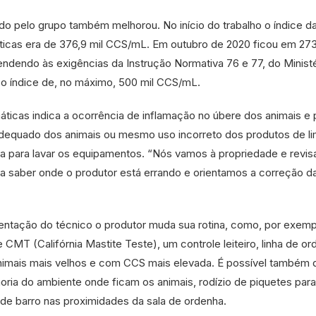
ido pelo grupo também melhorou. No início do trabalho o índice d
icas era de 376,9 mil CCS/mL. Em outubro de 2020 ficou em 27
endendo às exigências da Instrução Normativa 76 e 77, do Minist
 o índice de, no máximo, 500 mil CCS/mL.
máticas indica a ocorrência de inflamação no úbere dos animais e
adequado dos animais ou mesmo uso incorreto dos produtos de l
a para lavar os equipamentos. “Nós vamos à propriedade e revi
ra saber onde o produtor está errando e orientamos a correção d
rientação do técnico o produtor muda sua rotina, como, por exemp
CMT (Califórnia Mastite Teste), um controle leiteiro, linha de or
nimais mais velhos e com CCS mais elevada. É possível também 
horia do ambiente onde ficam os animais, rodízio de piquetes para
 de barro nas proximidades da sala de ordenha.