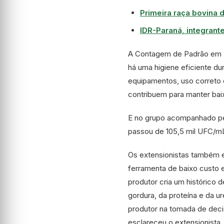
Primeira raça bovina 
IDR-Paraná, integrant
A Contagem de Padrão em P
há uma higiene eficiente du
equipamentos, uso correto 
contribuem para manter bai
E no grupo acompanhado pe
passou de 105,5 mil UFC/m
Os extensionistas também es
ferramenta de baixo custo 
produtor cria um histórico 
gordura, da proteína e da ur
produtor na tomada de decis
esclareceu o extensionista.