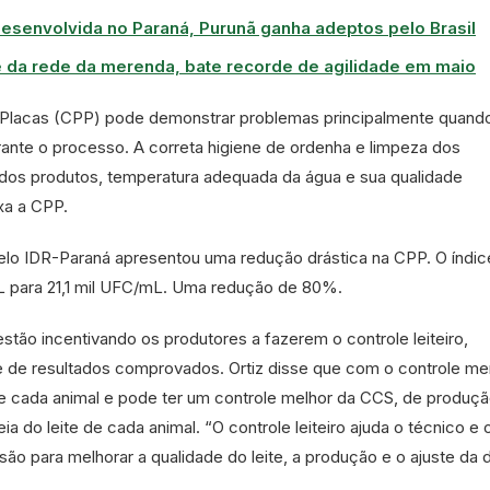
desenvolvida no Paraná, Purunã ganha adeptos pelo Brasil
e da rede da merenda, bate recorde de agilidade em maio
lacas (CPP) pode demonstrar problemas principalmente quand
rante o processo. A correta higiene de ordenha e limpeza dos
dos produtos, temperatura adequada da água e sua qualidade
xa a CPP.
lo IDR-Paraná apresentou uma redução drástica na CPP. O índic
L para 21,1 mil UFC/mL. Uma redução de 80%.
tão incentivando os produtores a fazerem o controle leiteiro,
e de resultados comprovados. Ortiz disse que com o controle men
de cada animal e pode ter um controle melhor da CCS, de produçã
eia do leite de cada animal. “O controle leiteiro ajuda o técnico e 
ão para melhorar a qualidade do leite, a produção e o ajuste da d