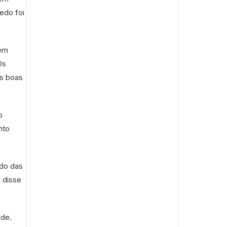
edo foi
 em
Os
es boas
o
nto
do das
 disse
ade.