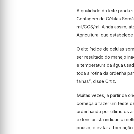
A qualidade do leite produz
Contagem de Células Somát
mil/CCS/ml. Ainda assim, at
Agricultura, que estabelece
O alto índice de células so
ser resultado do manejo in
e temperatura da água usad
toda a rotina da ordenha pa
falhas”, disse Ortiz.
Muitas vezes, a partir da o
começa a fazer um teste de 
ordenhando por último os a
extensionista indique a mel
pousio, e evitar a formação