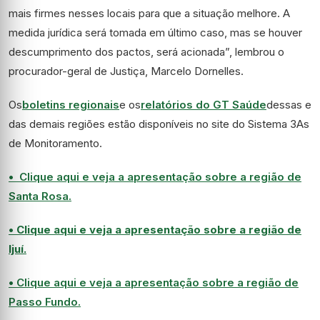
mais firmes nesses locais para que a situação melhore. A
medida jurídica será tomada em último caso, mas se houver
descumprimento dos pactos, será acionada”, lembrou o
procurador-geral de Justiça, Marcelo Dornelles.
Os
boletins regionais
e os
relatórios do GT Saúde
dessas e
das demais regiões estão disponíveis no site do Sistema 3As
de Monitoramento.
• Clique aqui e veja a apresentação sobre a região de
Santa Rosa.
• Clique aqui e veja a apresentação sobre a região de
Ijuí.
• Clique aqui e veja a apresentação sobre a região de
Passo Fundo.