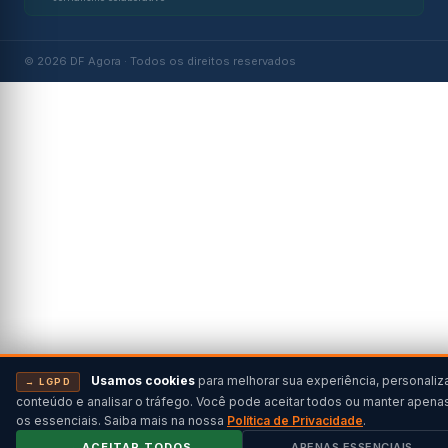
© 2026 DF Agora · Todos os direitos reservados
Usamos cookies
para melhorar sua experiência, personaliz
→ LGPD
conteúdo e analisar o tráfego. Você pode aceitar todos ou manter apena
os essenciais. Saiba mais na nossa
Política de Privacidade
.
→ ACEITAR TODOS
APENAS ESSENCIAIS