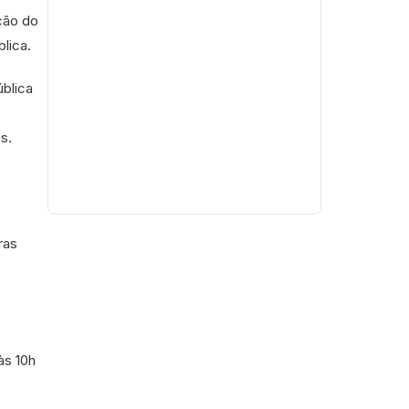
ção do
lica.
ública
s.
ras
às 10h
o