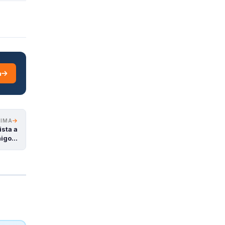
a
XIMA
ista a
Amigo…