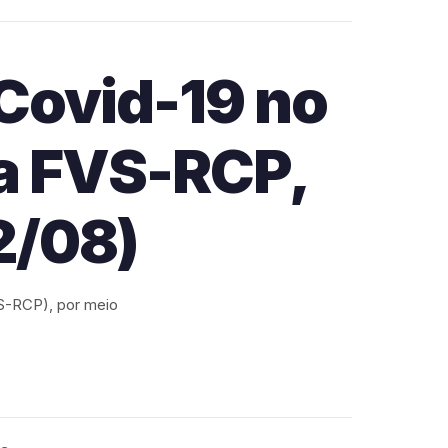
Covid-19 no
a FVS-RCP,
2/08)
S-RCP), por meio