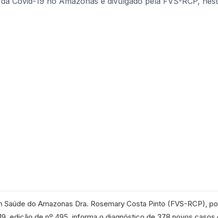
em Saúde do Amazonas Dra. Rosemary Costa Pinto (FVS-RCP), po
-19, edição de nº 495, informa o diagnóstico de 378 novos casos