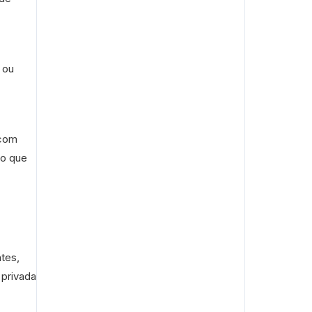
 ou
 com
 o que
tes,
 privada