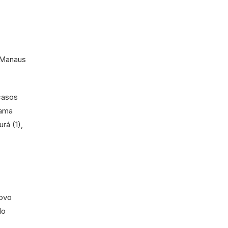
 Manaus
casos
tama
rá (1),
novo
do