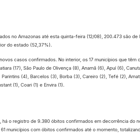
dos no Amazonas até esta quinta-feira (12/08), 200.473 são de
rior do estado (52,37%).
novos casos confirmados. No interior, os 17 municípios que têm 
atiara (17), São Paulo de Olivença (8), Anamã (6), Apuí (6), Canu
 Parintins (4), Barcelos (3), Borba (3), Careiro (2), Tefé (2), Amatu
tant (1), Coari (1) e Envira (1).
, há o registro de 9.380 óbitos confirmados em decorrência do 
ão 61 municípios com óbitos confirmados até o momento, totalizan