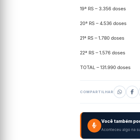
19ª RS – 3.356 doses
20ª RS – 4.536 doses
21ª RS – 1.780 doses
22ª RS – 1.576 doses
TOTAL – 131.990 doses
COMPARTILHAR
Você também pod
Aconteceu algo na su