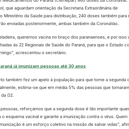
e Medicamentos do Paraná (Cemepar) 960 doses da CoronaVac
, que aguardam orientação da Secretaria Extraordinária de
o Ministério da Saúde para distribuição, 240 doses também para 
erão enviadas posteriormente, ambas também da CoronaVac.
ladeira, queremos vacina no braço dos paranaenses, e por isso
adas às 22 Regionais de Saúde do Paraná, para que o Estado co
ingo”, acrescentou o secretário.
araná já imunizam pessoas até 30 anos
eto também fez um apelo à população para que tome a segunda 
tualmente, estima-se que em média 5% das pessoas que tomaram
 da D2.
essoas, reforçamos que a segunda dose é tão importante quan
ta o esquema vacinal e garante a imunização contra o vírus. Que
imunização é um esforço coletivo na missão de salvar vidas”, afi