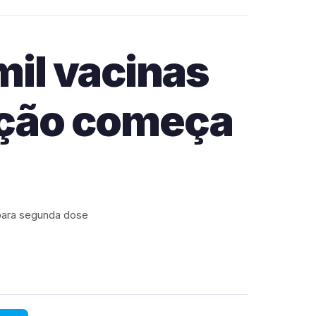
mil vacinas
uição começa
para segunda dose