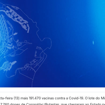
a-feira (13) mais 191.470 vacinas contra a Covid-19. O lote do Mi
17.760 doses de CoronaVac/Butantan, que chegaram ao Estado p