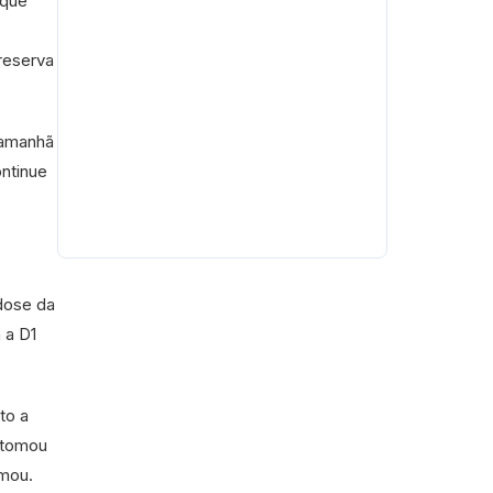
 que
reserva
 amanhã
ntinue
dose da
 a D1
to a
m tomou
rmou.