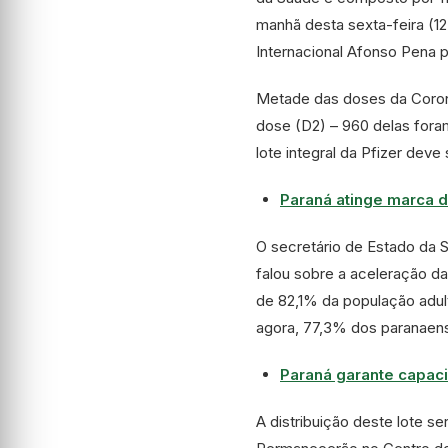
manhã desta sexta-feira (1
Internacional Afonso Pena p
Metade das doses da Corona
dose (D2) – 960 delas for
lote integral da Pfizer dev
Paraná atinge marca d
O secretário de Estado da S
falou sobre a aceleração da
de 82,1% da população adul
agora, 77,3% dos paranaens
Paraná garante capac
A distribuição deste lote se