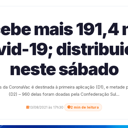
ebe mais 191,4 
vid-19; distrib
neste sábado
 da CoronaVac é destinada à primeira aplicação (D1), e metade 
(D2) – 960 delas foram doadas pela Confederação Sul...
13/08/2021 às 17h30
·
2 min de leitura