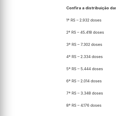
Confira a distribuição d
1ª RS – 2.932 doses
2ª RS – 45.418 doses
3ª RS – 7.302 doses
4ª RS – 2.334 doses
5ª RS – 5.444 doses
6ª RS – 2.014 doses
7ª RS – 3.348 doses
8ª RS – 4.176 doses