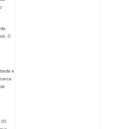
o
nda
l). O
tarde e
 cerca
Até
 D1.