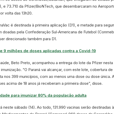
2), e 73.710 da Pfizer/BioNTech, que desembarcaram no Aeroport
or volta das 13h20.
Vac é destinada à primeira aplicação (D1), e metade para segu
am doadas pela Confederação Sul-Americana de Futebol (Conmebo
e ser direcionado também para D1.
e 9 milhões de doses aplicadas contra a Covid-19
aúde, Beto Preto, acompanhou a entrega do lote da Pfizer nesta 
 imunização. “O Paraná vai alcançar, com este lote, cobertura de
ta nos 399 municípios, com ao menos uma dose ou dose única. 
es acima de 18 anos já receberam a primeira dose”, disse.
idade para imunizar 80% da população adulta
rá neste sábado (14). Ao todo, 131.990 vacinas serão destinadas à