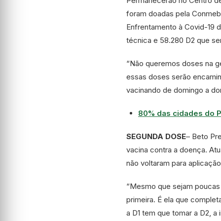
Permanecerão no Centro d
foram doadas pela Conmebol
Enfrentamento à Covid-19 d
técnica e 58.280 D2 que s
“Não queremos doses na ge
essas doses serão encaminh
vacinando de domingo a dom
80% das cidades do P
SEGUNDA DOSE
– Beto Pr
vacina contra a doença. A
não voltaram para aplicação
“Mesmo que sejam poucas p
primeira. É ela que comple
a D1 tem que tomar a D2, a 