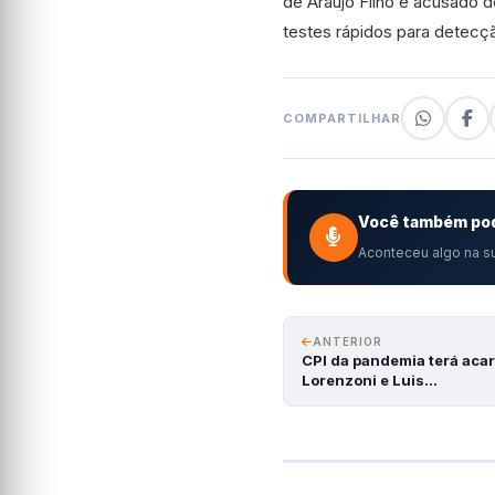
de Araújo Filho é acusado 
testes rápidos para detecç
COMPARTILHAR
Você também pod
Aconteceu algo na su
ANTERIOR
CPI da pandemia terá aca
Lorenzoni e Luis…