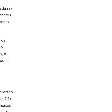
adania-
amentos
amento
a da
foi
o, o
eço da
cretário
ra (17).
ncisco