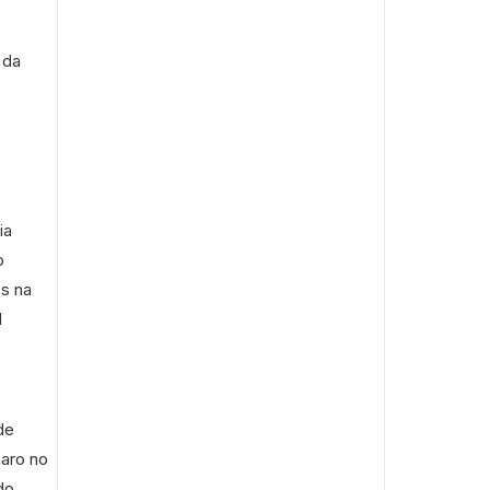
 da
ia
o
es na
l
de
naro no
do