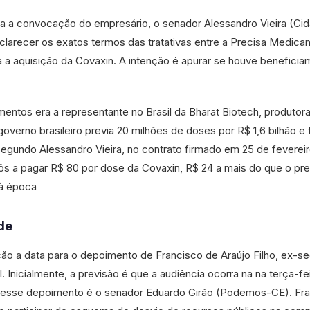
a a convocação do empresário, o senador Alessandro Vieira (Cid
sclarecer os exatos termos das tratativas entre a Precisa Medic
a a aquisição da Covaxin. A intenção é apurar se houve benefici
ntos era a representante no Brasil da Bharat Biotech, produtor
overno brasileiro previa 20 milhões de doses por R$ 1,6 bilhão e 
egundo Alessandro Vieira, no contrato firmado em 25 de fevereir
pôs a pagar R$ 80 por dose da Covaxin, R$ 24 a mais do que o pr
 à época
de
 a data para o depoimento de Francisco de Araújo Filho, ex-se
. Inicialmente, a previsão é que a audiência ocorra na na terça-fei
esse depoimento é o senador Eduardo Girão (Podemos-CE). Fra