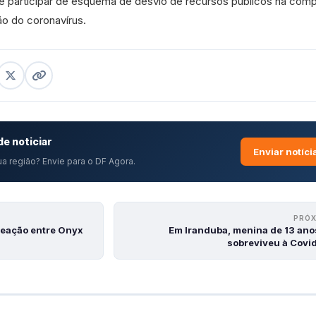
de participar de esquema de desvio de recursos públicos na com
ão do coronavírus.
e noticiar
Enviar notíci
a região? Envie para o DF Agora.
PRÓ
reação entre Onyx
Em Iranduba, menina de 13 ano
sobreviveu à Covi