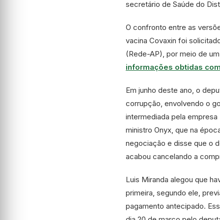
secretário de Saúde do Distr
O confronto entre as versõ
vacina Covaxin foi solicita
(Rede-AP), por meio de u
informações obtidas com
Em junho deste ano, o dep
corrupção, envolvendo o gov
intermediada pela empresa 
ministro Onyx, que na época
negociação e disse que o d
acabou cancelando a comp
Luis Miranda alegou que ha
primeira, segundo ele, pre
pagamento antecipado. Essa
dia 20 de março pelo deputa