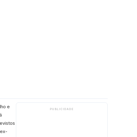
lho e
PUBLICIDADE
á
revistos
 ex-