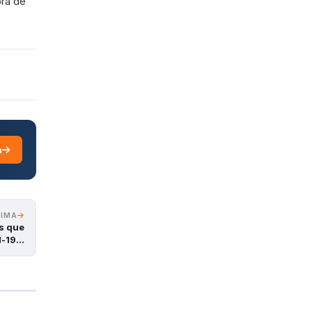
pra de
a
XIMA
s que
d-19…