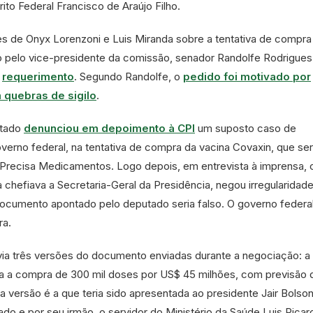
ito Federal Francisco de Araújo Filho.
es de Onyx Lorenzoni e Luis Miranda sobre a tentativa de compra
do pelo vice-presidente da comissão, senador Randolfe Rodrigues
m
requerimento
. Segundo Randolfe, o
pedido foi motivado por
 quebras de sigilo
.
utado
denunciou em depoimento à CPI
um suposto caso de
erno federal, na tentativa de compra da vacina Covaxin, que ser
Precisa Medicamentos. Logo depois, em entrevista à imprensa, 
 chefiava a Secretaria-Geral da Presidência, negou irregularidad
ocumento apontado pelo deputado seria falso. O governo federa
ra.
via três versões do documento enviadas durante a negociação: a
via a compra de 300 mil doses por US$ 45 milhões, com previsão 
 versão é a que teria sido apresentada ao presidente Jair Bolso
do e por seu irmão, o servidor do Ministério da Saúde Luis Ricar