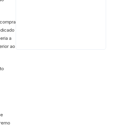
a compra
ndicado
eria a
erior ao
to
de
premo