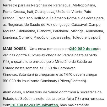
terrestre para as Regionais de Paranaguá, Metropolitana,
Ponta Grossa, Irati, Guarapuava, União da Vitória, Pato
Branco, Francisco Beltrão e Telêmaco Borba e via aérea para
as Regionais de Saúde de Foz do Iguaçu, Cascavel, Campo
Mourão, Umuarama, Cianorte, Paranavaí, Maringá, Apucarana,
Londrina, Cornélio Procópio, Jacarezinho, Toledo e Ivaiporã.
MAIS DOSES
– Uma nova remessa com
240.980 doses
de
vacinas contra a Covid-19 chega ao Paraná neste sábado
(14), o quarto lote enviado pelo Ministério da Saúde ao
Estado nesta semana. 90.050 da Coronavac
(Sinovac/Butantan) já chegaram e às 17h10 devem chegar
150.930 do imunizante Comirnaty (Pfizer/Biontech).
Além delas, o Ministério da Saúde confirmou à Secretaria de
Estado da Saúde na noite desta sexta-feira (13) uma remessa
com
311.780 novos imunizantes
, mas basicamente