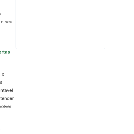
a
 o seu
ertas
, o
es
ntável
ntender
volver
s