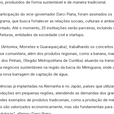
s, produzidos de forma sustentável e de maneira tradicional.
participação do vice-governador Darci Piana, foram assinados os
rama, que busca fortalecer as relações sociais, culturais e ambi
ntado. Até o momento, 25 instituições serão parceiras, incluindo
feituras, entidades da sociedade civil e startups.
ral (Antonina, Morretes e Guaraqueçaba), trabalhando os conceitos
ase comunitária, além dos produtos regionais, como a banana, ma
é dos Pinhais, (Região Metropolitana de Curitiba) atuando na trans
ra negócios sustentáveis na região da bacia do Miringuava, onde 
ma nova barragem de captação de água.
ncias já implantadas na Alemanha e no Japão, países que utiliza
produções em pequenas regiões, atendendo as demandas dos gra
ndes exemplos de produtos tradicionais, como a produção de me
ão são valorizados economicamente, mas são fundamentais para 
odutoras”, afirmou Darci Piana.