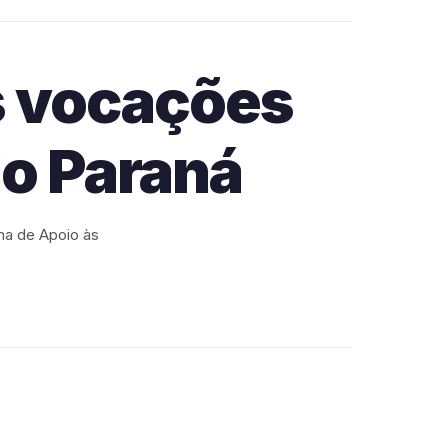
s vocações
do Paraná
ma de Apoio às