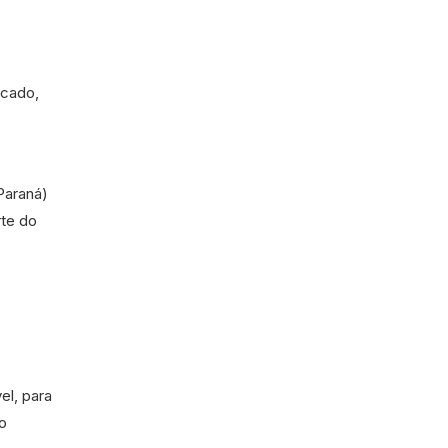
rcado,
Paraná)
rte do
o
el, para
o