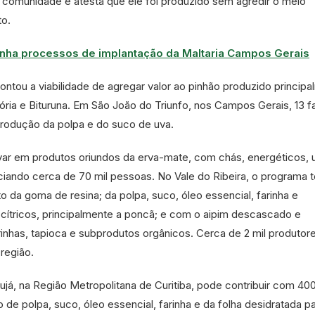
a comunidade e atesta que ele foi produzido sem agredir o meio
to.
nha processos de implantação da Maltaria Campos Gerais
pontou a viabilidade de agregar valor ao pinhão produzido princip
ória e Bituruna. Em São João do Triunfo, nos Campos Gerais, 13 fa
rodução da polpa e do suco de uva.
ovar em produtos oriundos da erva-mate, com chás, energéticos, 
iciando cerca de 70 mil pessoas. No Vale do Ribeira, o programa t
da goma de resina; da polpa, suco, óleo essencial, farinha e
cítricos, principalmente a poncã; e com o aipim descascado e
inhas, tapioca e subprodutos orgânicos. Cerca de 2 mil produtor
região.
já, na Região Metropolitana de Curitiba, pode contribuir com 40
de polpa, suco, óleo essencial, farinha e da folha desidratada p