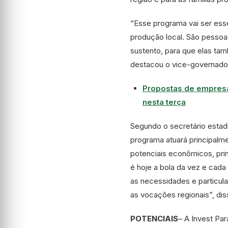
“Esse programa vai ser esse
produção local. São pesso
sustento, para que elas ta
destacou o vice-governado
Propostas de empresas
nesta terça
Segundo o secretário estad
programa atuará principalm
potenciais econômicos, pri
é hoje a bola da vez e cada
as necessidades e particula
as vocações regionais”, dis
POTENCIAIS
– A Invest Pa