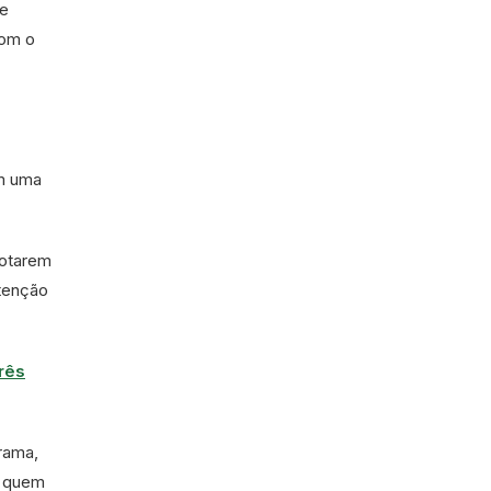
de
com o
em uma
dotarem
ntenção
rês
rama,
, quem