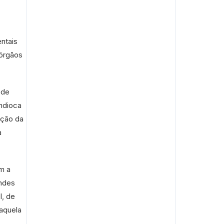
entais
 órgãos
 de
ndioca
ição da
a
m a
ndes
l, de
aquela