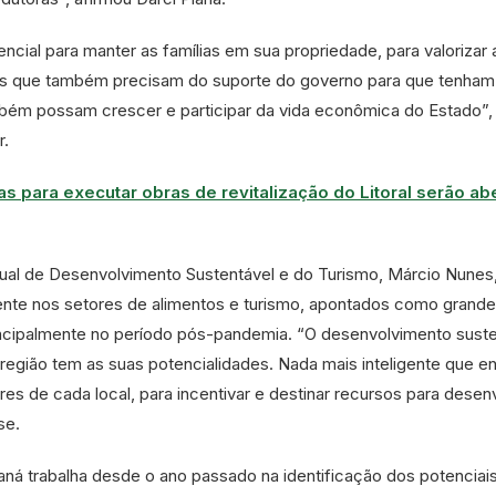
ncial para manter as famílias em sua propriedade, para valorizar 
as que também precisam do suporte do governo para que tenham
mbém possam crescer e participar da vida econômica do Estado”,
r.
 para executar obras de revitalização do Litoral serão ab
ual de Desenvolvimento Sustentável e do Turismo, Márcio Nunes
ente nos setores de alimentos e turismo, apontados como grand
ncipalmente no período pós-pandemia. “O desenvolvimento suste
 região tem as suas potencialidades. Nada mais inteligente que e
res de cada local, para incentivar e destinar recursos para desen
se.
raná trabalha desde o ano passado na identificação dos potenciai