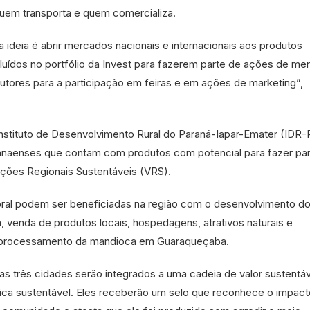
uem transporta e quem comercializa.
a ideia é abrir mercados nacionais e internacionais aos produtos
luídos no portfólio da Invest para fazerem parte de ações de me
tores para a participação em feiras e em ações de marketing”,
 Instituto de Desenvolvimento Rural do Paraná-Iapar-Emater (IDR-
ranaenses que contam com produtos com potencial para fazer pa
ções Regionais Sustentáveis (VRS).
toral podem ser beneficiadas na região com o desenvolvimento d
, venda de produtos locais, hospedagens, atrativos naturais e
o processamento da mandioca em Guaraqueçaba.
das três cidades serão integrados a uma cadeia de valor sustentáv
ca sustentável. Eles receberão um selo que reconhece o impact