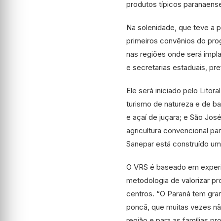
produtos típicos paranaense
Na solenidade, que teve a 
primeiros convênios do prog
nas regiões onde será impla
e secretarias estaduais, pre
Ele será iniciado pelo Lito
turismo de natureza e de b
e açaí de juçara; e São Jos
agricultura convencional pa
Sanepar está construído u
O VRS é baseado em experiê
metodologia de valorizar 
centros. “O Paraná tem gra
poncã, que muitas vezes n
região e para as famílias pr