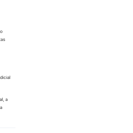
 o
xas
s
dicial
l, a
ra