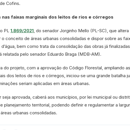
de Cofins.
 nas faixas marginais dos leitos de rios e córregos
é o PL
1.869/2021
, do senador Jorginho Mello (PL-SC), que altera
ir o conceito de áreas urbanas consolidadas e dispor sobre as fai
 d’água, bem como trata da consolidação das obras já finalizadas
rá relatada pelo senador Eduardo Braga (MDB-AM).
va do projeto, com a aprovação do Código Florestal, ampliando a
ais dos leitos de rios e córregos, iniciou-se uma grande batalha ju
rminações seriam aplicadas em áreas urbanas.
eja aprovada, caberá aos municípios, por lei municipal ou distrita
 planejamento territorial, podendo definir e regulamentar a largu
 áreas urbanas consolidadas.