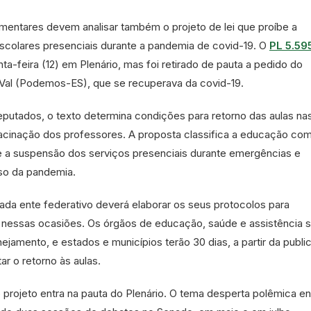
entares devem analisar também o projeto de lei que proíbe a
scolares presenciais durante a pandemia de covid-19. O
PL 5.59
inta-feira (12) em Plenário, mas foi retirado de pauta a pedido do
 Val (Podemos-ES), que se recuperava da covid-19.
eputados, o texto determina condições para retorno das aulas na
vacinação dos professores. A proposta classifica a educação co
be a suspensão dos serviços presenciais durante emergências e
so da pandemia.
ada ente federativo deverá elaborar os seus protocolos para
nessas ocasiões. Os órgãos de educação, saúde e assistência s
ejamento, e estados e municípios terão 30 dias, a partir da publ
ar o retorno às aulas.
o projeto entra na pauta do Plenário. O tema desperta polêmica en