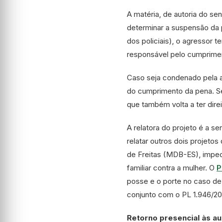
A matéria, de autoria do s
determinar a suspensão da 
dos policiais), o agressor 
responsável pelo cumprimen
Caso seja condenado pela ag
do cumprimento da pena. Se 
que também volta a ter dire
A relatora do projeto é a s
relatar outros dois projeto
de Freitas (MDB-ES), imped
familiar contra a mulher. O
P
posse e o porte no caso de 
conjunto com o PL 1.946/20
Retorno presencial às a