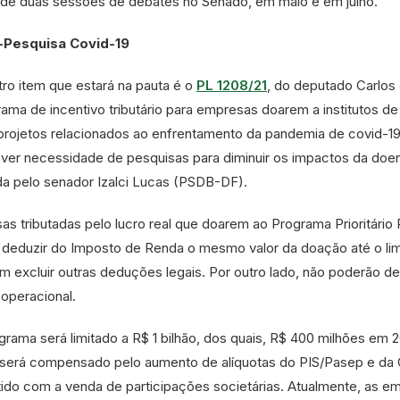
to de duas sessões de debates no Senado, em maio e em julho.
ó-Pesquisa Covid-19
ro item que estará na pauta é o
PL 1208/21
, do deputado Carlos
ama de incentivo tributário para empresas doarem a institutos de
 projetos relacionados ao enfrentamento da pandemia de covid-19
ver necessidade de pesquisas para diminuir os impactos da doe
tada pelo senador Izalci Lucas (PSDB-DF).
s tributadas pelo lucro real que doarem ao Programa Prioritário 
deduzir do Imposto de Renda o mesmo valor da doação até o lim
 excluir outras deduções legais. Por outro lado, não poderão de
operacional.
rama será limitado a R$ 1 bilhão, dos quais, R$ 400 milhões em 2
 será compensado pelo aumento de alíquotas do PIS/Pasep e da 
tido com a venda de participações societárias. Atualmente, as e