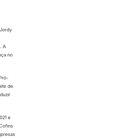
 Jordy
. A
nça no
Pró-
ite de
duzir
021 e
Cofins
mpresas