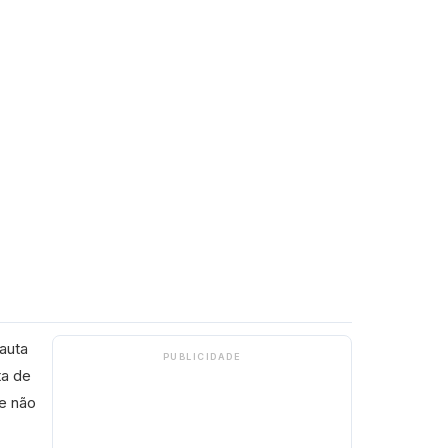
pauta
PUBLICIDADE
ta de
e não