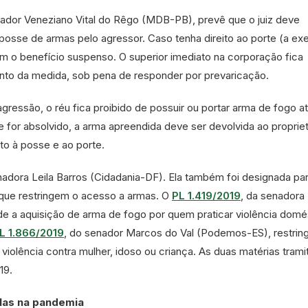
enador Veneziano Vital do Rêgo (MDB-PB), prevê que o juiz deve
posse de armas pelo agressor. Caso tenha direito ao porte (a e
tem o benefício suspenso. O superior imediato na corporação fica
to da medida, sob pena de responder por prevaricação.
ressão, o réu fica proibido de possuir ou portar arma de fogo at
for absolvido, a arma apreendida deve ser devolvida ao propriet
ito à posse e ao porte.
enadora Leila Barros (Cidadania-DF). Ela também foi designada pa
s que restringem o acesso a armas. O
PL 1.419/2019
, da senadora
e a aquisição de arma de fogo por quem praticar violência domé
L 1.866/2019
, do senador Marcos do Val (Podemos-ES), restrin
violência contra mulher, idoso ou criança. As duas matérias tram
19.
ulas na pandemia