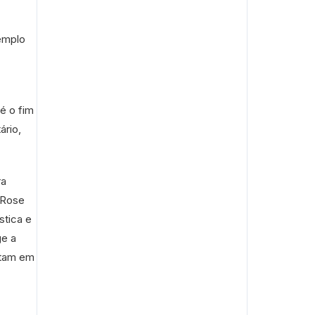
xemplo
é o fim
ário,
ra
 Rose
stica e
ge a
itam em