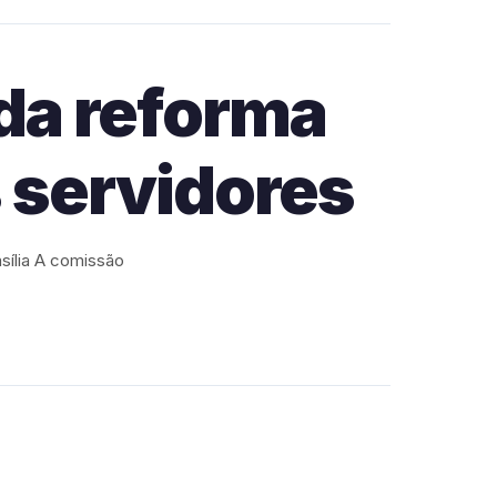
da reforma
s servidores
asília A comissão