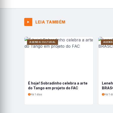
LEIA TAMBÉM
AGENDA CULTURAL
AGEND
É hoje! Sobradinho celebra a arte
Leneh
do Tango em projeto do FAC
BRASC
Há 1 dias
Há 1 d