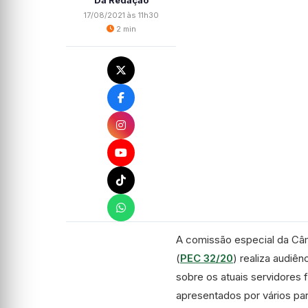
Da Redação
17/08/2021 às 11h30
2 min
A
comissão especial
da Câm
(
PEC 32/20
) realiza audiên
sobre os atuais servidores 
apresentados por vários pa