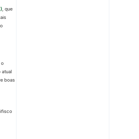
)
, que
ais
do
 o
 atual
ive boas
ifisco