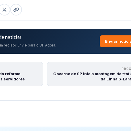
e noticiar
Enviar notíci
a região? Envie para o DF Agora.
PRÓ
da reforma
Governo de SP inicia montagem de “tat
is servidores
da Linha 6-Lar