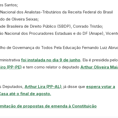
es Santos;
Nacional dos Analistas-Tributários da Receita Federal do Brasil
ldo de Oliveira Seixas;
e Brasileira de Direito Público (SBDP), Conrado Tristão;
ão Nacional dos Procuradores Estaduais e do DF (Anape), Vicent
elho de Governança do Todos Pela Educação Fernando Luiz Abruc
inistrativa
foi instalada no dia 9 de junho
. Ela é presidida pelo
iro (PP-PE)
e tem como relator o deputado
Arthur Oliveira Mai
os Deputados,
Arthur Lira (PP-AL)
, já disse que
espera votar a
asa até o final de agosto.
amitação de propostas de emenda à Constituição