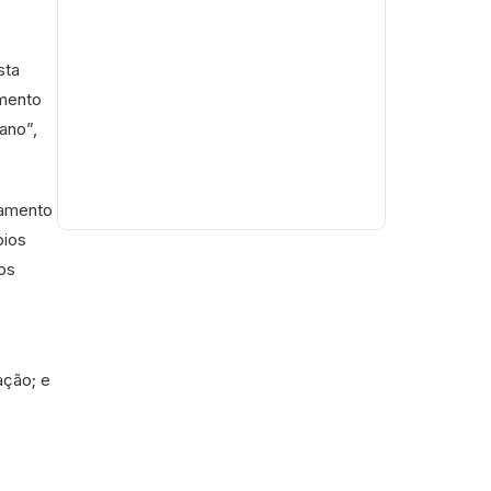
sta
imento
ano”,
namento
pios
os
ação; e