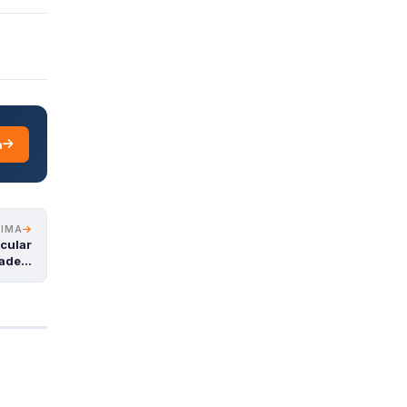
a
XIMA
cular
dade…