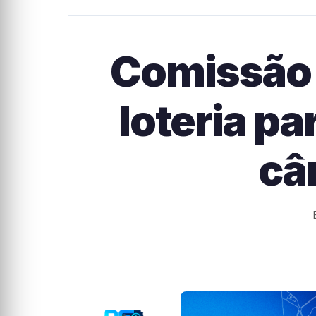
Comissão 
loteria p
câ