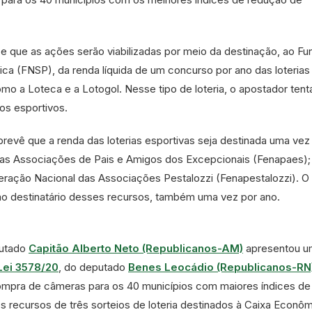
e que as ações serão viabilizadas por meio da destinação, ao Fu
ca (FNSP), da renda líquida de um concurso por ano das loterias
mo a Loteca e a Lotogol. Nesse tipo de loteria, o apostador tent
os esportivos.
 prevê que a renda das loterias esportivas seja destinada uma vez
as Associações de Pais e Amigos dos Excepcionais (Fenapaes);
deração Nacional das Associações Pestalozzi (Fenapestalozzi). O
o destinatário desses recursos, também uma vez por ano.
putado
Capitão Alberto Neto (Republicanos-AM)
apresentou u
Lei 3578/20
, do deputado
Benes Leocádio (Republicanos-RN
 compra de câmeras para os 40 municípios com maiores índices de
s recursos de três sorteios de loteria destinados à Caixa Econô