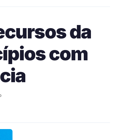
ecursos da
cípios com
cia
o