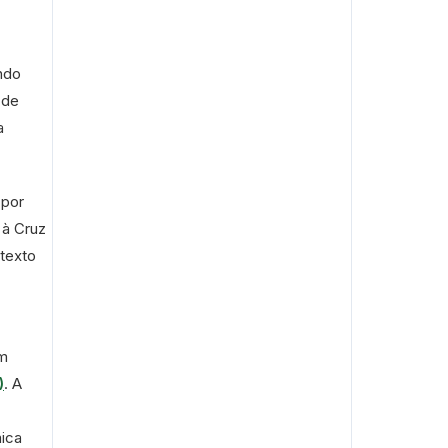
ndo
 de
a
 por
 à Cruz
 texto
m
)
. A
mica