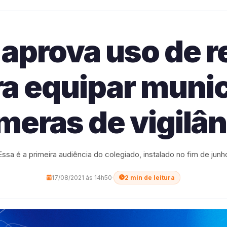
aprova uso de r
ara equipar muni
meras de vigilân
Essa é a primeira audiência do colegiado, instalado no fim de junh
17/08/2021 às 14h50
·
2 min de leitura