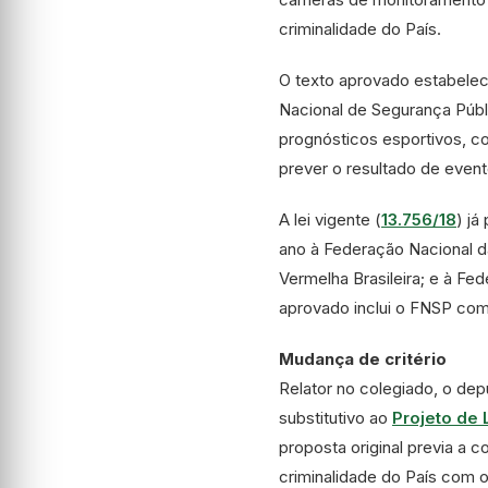
criminalidade do País.
O texto aprovado estabelec
Nacional de Segurança Públi
prognósticos esportivos, co
prever o resultado de event
A lei vigente (
13.756/18
) já
ano à Federação Nacional d
Vermelha Brasileira; e à Fe
aprovado inclui o FNSP com
Mudança de critério
Relator no colegiado, o de
substitutivo
ao
Projeto de 
proposta original previa a
criminalidade do País com o