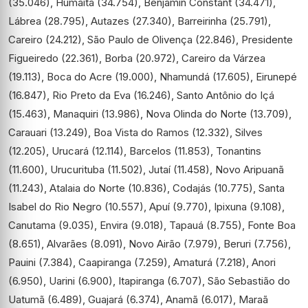
(35.046), Humaitá (34.754), Benjamin Constant (34.471),
Lábrea (28.795), Autazes (27.340), Barreirinha (25.791),
Careiro (24.212), São Paulo de Olivença (22.846), Presidente
Figueiredo (22.361), Borba (20.972), Careiro da Várzea
(19.113), Boca do Acre (19.000), Nhamundá (17.605), Eirunepé
(16.847), Rio Preto da Eva (16.246), Santo Antônio do Içá
(15.463), Manaquiri (13.986), Nova Olinda do Norte (13.709),
Carauari (13.249), Boa Vista do Ramos (12.332), Silves
(12.205), Urucará (12.114), Barcelos (11.853), Tonantins
(11.600), Urucurituba (11.502), Jutaí (11.458), Novo Aripuanã
(11.243), Atalaia do Norte (10.836), Codajás (10.775), Santa
Isabel do Rio Negro (10.557), Apuí (9.770), Ipixuna (9.108),
Canutama (9.035), Envira (9.018), Tapauá (8.755), Fonte Boa
(8.651), Alvarães (8.091), Novo Airão (7.979), Beruri (7.756),
Pauini (7.384), Caapiranga (7.259), Amaturá (7.218), Anori
(6.950), Uarini (6.900), Itapiranga (6.707), São Sebastião do
Uatumã (6.489), Guajará (6.374), Anamã (6.017), Maraã