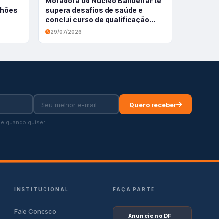
Moradora do Núcleo Bandeirante
ilhões
supera desafios de saúde e
conclui curso de qualificação
profissional
29/07/2026
Quero receber
e quando quiser.
INSTITUCIONAL
FAÇA PARTE
Fale Conosco
Anuncie no DF