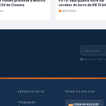
r Filmes promove a Mostra
FGTS: veja quanto você vai
HI de Cinema
receber do lucro de R$ 13 b
ias
29/07/2026
Sem spam. Cancel
SERVIÇOS DO DF
FEIRA DO ROLO DF
Detran DF
FEIRA DO ROLO DF