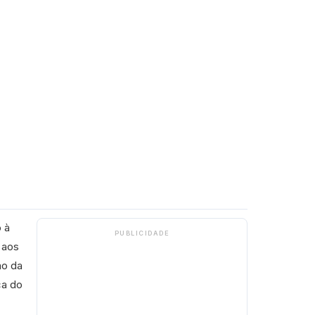
 à
PUBLICIDADE
 aos
ão da
ca do