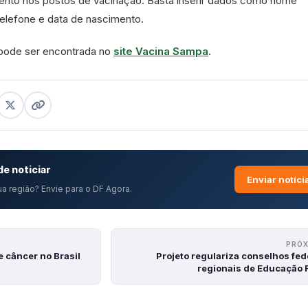
mento nos postos de vacinação. Basta inserir dados como nome
elefone e data de nascimento.
 pode ser encontrada no
site Vacina Sampa
.
e noticiar
Enviar notíci
a região? Envie para o DF Agora.
PRÓ
 câncer no Brasil
Projeto regulariza conselhos fed
regionais de Educação F