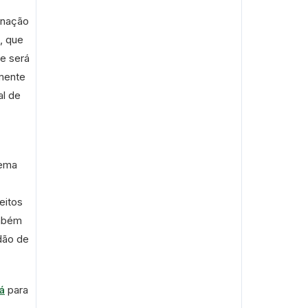
inação
, que
e será
mente
al de
tema
eitos
ambém
dão de
á
para