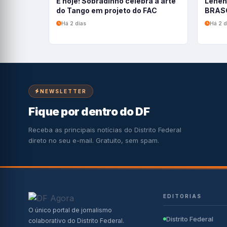
É hoje! Sobradinho celebra a arte
Leneh
do Tango em projeto do FAC
BRASC
Há 2 dias
Há 2 d
NEWSLETTER
Fique por dentro do DF
Receba as principais notícias do Distrito Federal
direto no seu e-mail. Gratuito, sem spam.
EDITORIAS
O único portal de jornalismo
Distrito Federal
colaborativo do Distrito Federal.