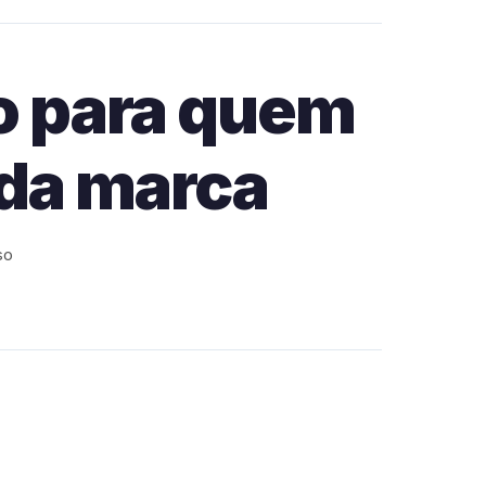
o para quem
 da marca
so