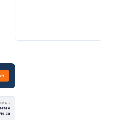
a
XIMA
eral e
ísica