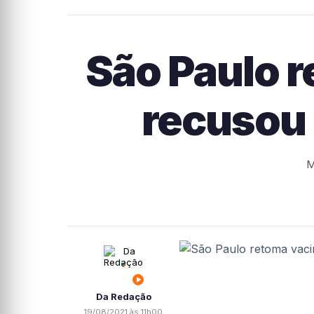
São Paulo 
recusou 
M
Da Redação
19/08/2021 às 11h00