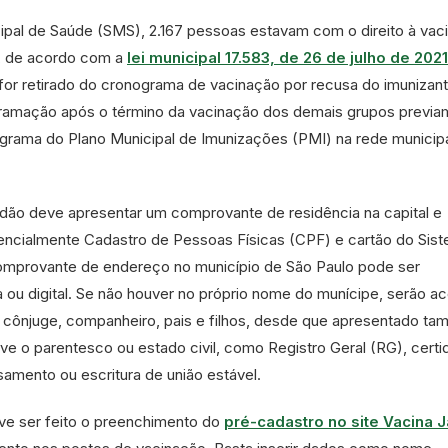
ipal de Saúde (SMS), 2.167 pessoas estavam com o direito à vac
, de acordo com a
lei municipal 17.583, de 26 de julho de 2021
for retirado do cronograma de vacinação por recusa do imunizant
gramação após o término da vacinação dos demais grupos previa
grama do Plano Municipal de Imunizações (PMI) na rede municip
adão deve apresentar um comprovante de residência na capital e
encialmente Cadastro de Pessoas Físicas (CPF) e cartão do Sis
omprovante de endereço no município de São Paulo pode ser
 ou digital. Se não houver no próprio nome do munícipe, serão ac
ônjuge, companheiro, pais e filhos, desde que apresentado t
o parentesco ou estado civil, como Registro Geral (RG), certi
amento ou escritura de união estável.
eve ser feito o preenchimento do
pré-cadastro no site Vacina J