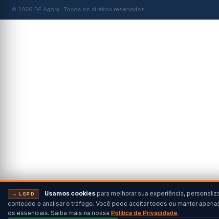
© 2026 DF Agora · Todos os direitos reservados
Usamos cookies
para melhorar sua experiência, personaliz
→ LGPD
conteúdo e analisar o tráfego. Você pode aceitar todos ou manter apena
os essenciais. Saiba mais na nossa
Política de Privacidade
.