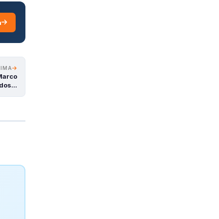
a
XIMA
 Marco
ados…