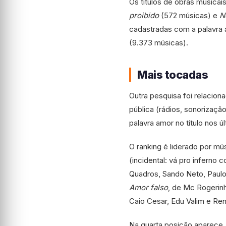
Os títulos de obras musica
proibido
(572 músicas) e
N
cadastradas com a palavra 
(9.373 músicas).
Mais tocadas
Outra pesquisa foi relacio
pública (rádios, sonorização
palavra amor no título nos ú
O ranking é liderado por mú
(incidental: vá pro inferno
Quadros, Sando Neto, Paulo 
Amor falso
, de Mc Rogerinh
Caio Cesar, Edu Valim e Ren
Na quarta posição aparece