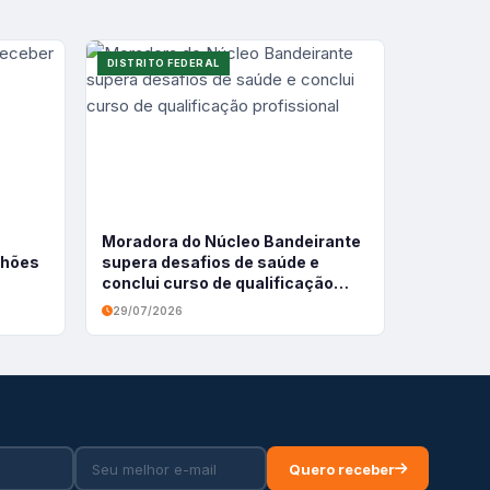
DISTRITO FEDERAL
Moradora do Núcleo Bandeirante
ilhões
supera desafios de saúde e
conclui curso de qualificação
profissional
29/07/2026
Quero receber