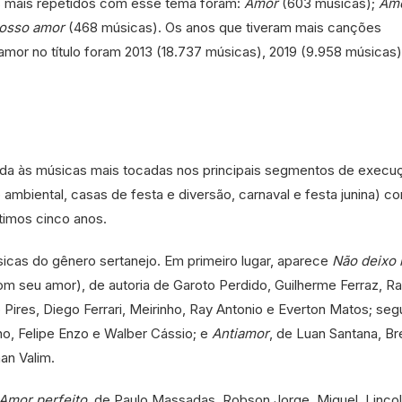
is mais repetidos com esse tema foram:
Amor
(603 músicas);
Am
osso amor
(468 músicas). Os anos que tiveram mais canções
amor no título foram 2013 (18.737 músicas), 2019 (9.958 músicas
nada às músicas mais tocadas nos principais segmentos de execu
 ambiental, casas de festa e diversão, carnaval e festa junina) c
ltimos cinco anos.
sicas do gênero sertanejo. Em primeiro lugar, aparece
Não deixo 
 com seu amor), de autoria de Garoto Perdido, Guilherme Ferraz, Ra
Pires, Diego Ferrari, Meirinho, Ray Antonio e Everton Matos; seg
o, Felipe Enzo e Walber Cássio; e
Antiamor
, de Luan Santana, Br
an Valim.
Amor perfeito
, de Paulo Massadas, Robson Jorge, Miguel, Linco