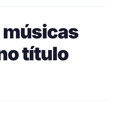
l músicas
o título