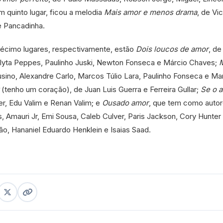
Em quinto lugar, ficou a melodia
Mais amor e menos drama
, de Vic
e Pancadinha.
décimo lugares, respectivamente, estão
Dois loucos de amor
, de
lyta Peppes, Paulinho Juski, Newton Fonseca e Márcio Chaves;
ausino, Alexandre Carlo, Marcos Túlio Lara, Paulinho Fonseca e Ma
(tenho um coração), de Juan Luis Guerra e Ferreira Gullar;
Se o 
er, Edu Valim e Renan Valim; e
Ousado amor
, que tem como auto
s, Amauri Jr, Emi Sousa, Caleb Culver, Paris Jackson, Cory Hunter
tão, Hananiel Eduardo Henklein e Isaias Saad.