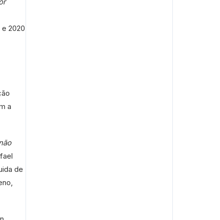
or
) e 2020
ção
om a
não
fael
uida de
eno,
ln