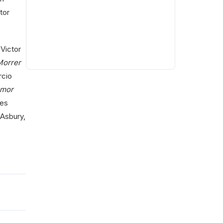
tor
 Victor
Morrer
rcio
amor
res
 Asbury,