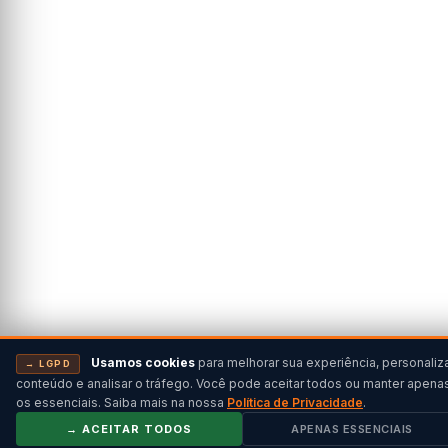
Usamos cookies
para melhorar sua experiência, personaliz
→ LGPD
conteúdo e analisar o tráfego. Você pode aceitar todos ou manter apena
os essenciais. Saiba mais na nossa
Política de Privacidade
.
→ ACEITAR TODOS
APENAS ESSENCIAIS