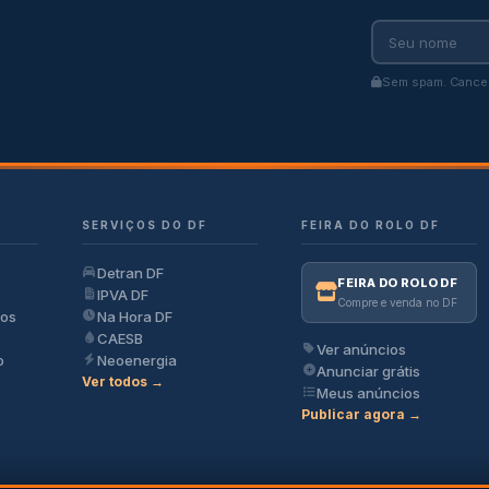
Sem spam. Cancel
SERVIÇOS DO DF
FEIRA DO ROLO DF
Detran DF
FEIRA DO ROLO DF
IPVA DF
Compre e venda no DF
ios
Na Hora DF
CAESB
Ver anúncios
o
Neoenergia
Anunciar grátis
Ver todos →
Meus anúncios
Publicar agora →