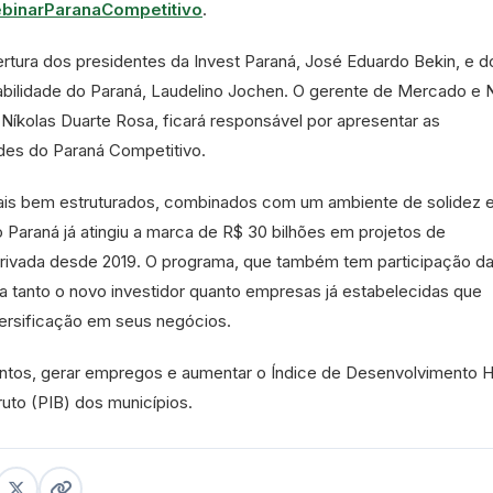
WebinarParanaCompetitivo
.
rtura dos presidentes da Invest Paraná, José Eduardo Bekin, e d
bilidade do Paraná, Laudelino Jochen. O gerente de Mercado e
Níkolas Duarte Rosa, ficará responsável por apresentar as
ades do Paraná Competitivo.
cais bem estruturados, combinados com um ambiente de solidez 
 o Paraná já atingiu a marca de R$ 30 bilhões em projetos de
a privada desde 2019. O programa, que também tem participação d
a tanto o novo investidor quanto empresas já estabelecidas que
rsificação em seus negócios.
imentos, gerar empregos e aumentar o Índice de Desenvolvimento
ruto (PIB) dos municípios.