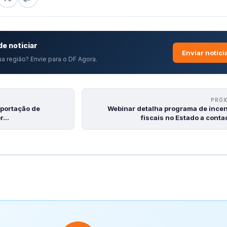
e noticiar
Enviar notíci
a região? Envie para o DF Agora.
PRÓ
portação de
Webinar detalha programa de incen
or…
fiscais no Estado a cont