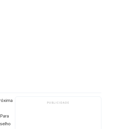
próxima
PUBLICIDADE
 Para
nselho