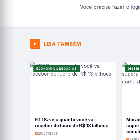
Você precisa fazer o
logi
LEIA TAMBÉM
ECONOMIA & NEGÓCIOS
DISTRI
FGTS: veja quanto você vai
Morad
receber do lucro de R$ 13 bilhões
super
conclu
29/07/2026
profis
29/07