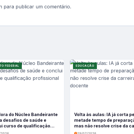
n
para publicar um comentário.
TO FEDERAL
EDUCAÇÃO
ora do Núcleo Bandeirante
Volta às aulas: IA já corta p
a desafios de saúde e
metade tempo de preparaç
i curso de qualificação
mas não resolve crise da ca
sional
docente
/2026
29/07/2026