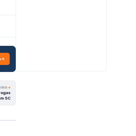
a
XIMA
rogas
em SC