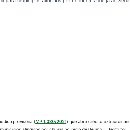
edida provisória (
MP 1.030/2021
) que abre crédito extraordinár
municípios atingidos por chuvas no início deste ano. O texto foi