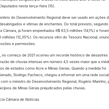
eputados nesta terça-feira (15).
nistério do Desenvolvimento Regional deve ser usado em ações 
a desabrigados e vítimas de enchentes. Do total previsto, segundo
a Câmara, já foram empenhados R$ 63,5 milhões (14,1%) e fora
 milhões (12,35%). Os recursos vêm do Tesouro Nacional, oriun
essões e permissões.
 no começo de 2021 ocorreu um recorde histórico de desastres
m razão de chuvas intensas em número 4,5 vezes maior que a méd
ios de estados como Acre e Minas Gerais. Quando a medida foi
 Senado, Rodrigo Pacheco, chegou a informar em uma rede social
 com o ministro do Desenvolvimento Regional, Rogério Marinho, 
nicípios de Minas Gerais prejudicados pelas chuvas.
ia Câmara de Notícias