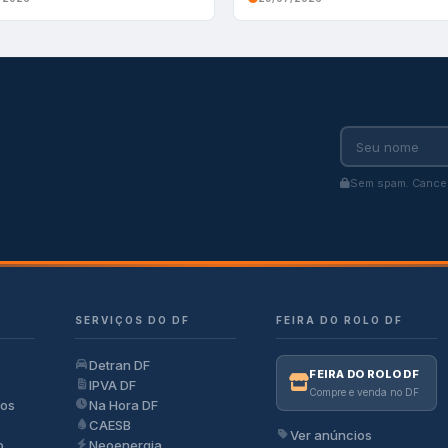
Sem spam. Cancel
SERVIÇOS DO DF
FEIRA DO ROLO DF
Detran DF
FEIRA DO ROLO DF
IPVA DF
Compre e venda no DF
ios
Na Hora DF
CAESB
Ver anúncios
o
Neoenergia