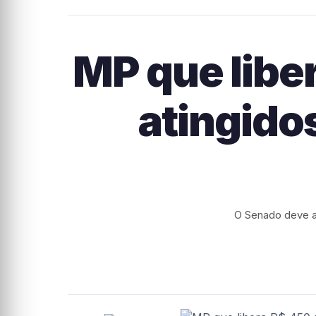
MP que libe
atingido
O Senado deve ap