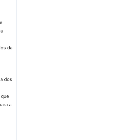
de
 a
m
dos da
ia dos
 que
para a