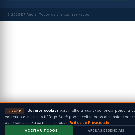
© 2026 DF Agora · Todos os direitos reservados
Usamos cookies
para melhorar sua experiência, personaliz
→ LGPD
conteúdo e analisar o tráfego. Você pode aceitar todos ou manter apena
os essenciais. Saiba mais na nossa
Política de Privacidade
.
→ ACEITAR TODOS
APENAS ESSENCIAIS