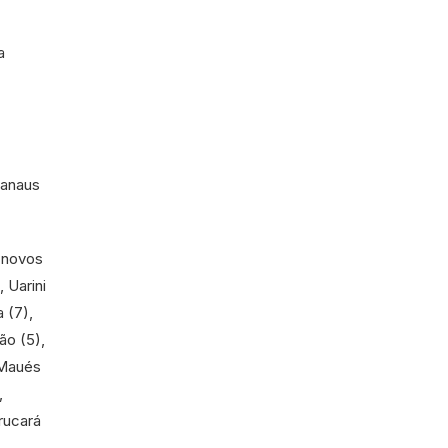
a
Manaus
s novos
 Uarini
a (7),
ão (5),
 Maués
,
Urucará