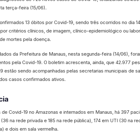
a terça-feira (15/06).
nfirmados 13 óbitos por Covid-19, sendo três ocorridos no dia 1
or critérios clínicos, de imagem, clínico-epidemiológico ou labora
l de mortes pela doença.
dados da Prefeitura de Manaus, nesta segunda-feira (14/06), for
entos pela Covid-19. O boletim acrescenta, ainda, que 42.977 pe
9 estão sendo acompanhadas pelas secretarias municipais de sa
dos casos confirmados ativos.
cia
s de Covid-19 no Amazonas e internados em Manaus, há 397 paci
s (36 na rede privada e 185 na rede pública), 174 em UTI (30 na re
ca) e dois em sala vermelha.