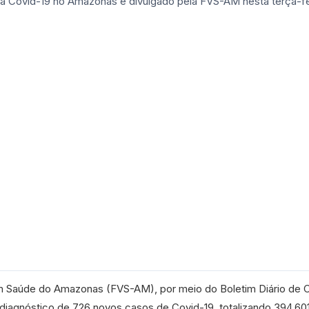
m Saúde do Amazonas (FVS-AM), por meio do Boletim Diário de 
o diagnóstico de 726 novos casos de Covid-19, totalizando 394.60