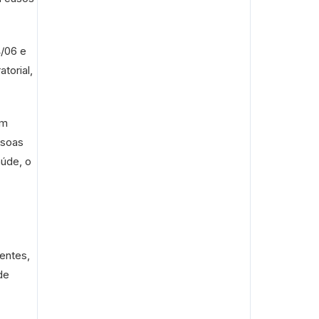
4/06 e
torial,
am
ssoas
úde, o
entes,
de