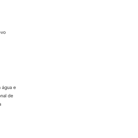
ovo
m água e
onal de
a