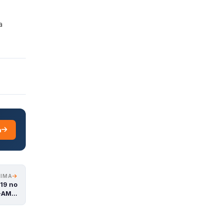
a
a
XIMA
19 no
S-AM…