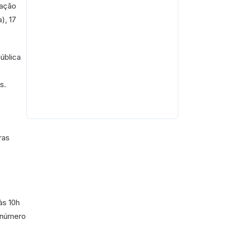
mação
), 17
ública
s.
ras
às 10h
o número