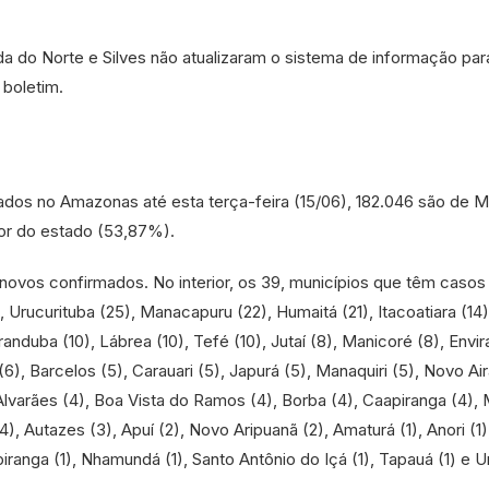
a do Norte e Silves não atualizaram o sistema de informação par
boletim.
dos no Amazonas até esta terça-feira (15/06), 182.046 são de 
ior do estado (53,87%).
 novos confirmados. No interior, os 39, municípios que têm caso
, Urucurituba (25), Manacapuru (22), Humaitá (21), Itacoatiara (14),
Iranduba (10), Lábrea (10), Tefé (10), Jutaí (8), Manicoré (8), Envir
(6), Barcelos (5), Carauari (5), Japurá (5), Manaquiri (5), Novo Air
Alvarães (4), Boa Vista do Ramos (4), Borba (4), Caapiranga (4),
4), Autazes (3), Apuí (2), Novo Aripuanã (2), Amaturá (1), Anori (1)
Itapiranga (1), Nhamundá (1), Santo Antônio do Içá (1), Tapauá (1) e 